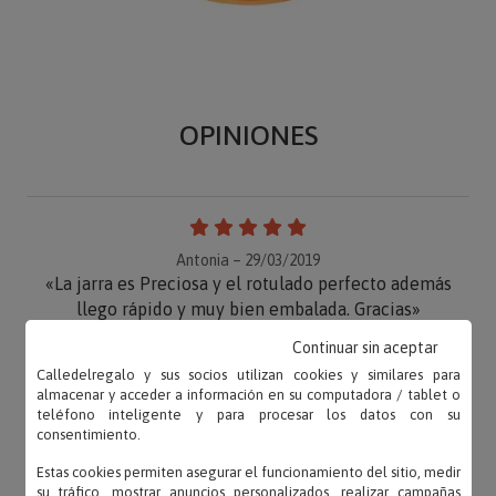
OPINIONES
Antonia – 29/03/2019
«La jarra es Preciosa y el rotulado perfecto además
llego rápido y muy bien embalada. Gracias»
Continuar sin aceptar
Calledelregalo y sus socios utilizan cookies y similares para
almacenar y acceder a información en su computadora / tablet o
teléfono inteligente y para procesar los datos con su
YO – 14/01/2017
consentimiento.
«Muy contenta con el pedido recibido, totalmente
satisfecha.»
Estas cookies permiten asegurar el funcionamiento del sitio, medir
su tráfico, mostrar anuncios personalizados, realizar campañas