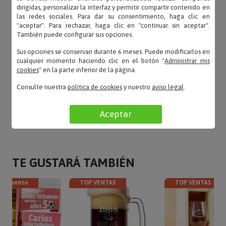
dirigidas, personalizar la interfaz y permitir compartir contenido en
las redes sociales. Para dar su consentimiento, haga clic en
"aceptar". Para rechazar, haga clic en "continuar sin aceptar".
También puede configurar sus opciones.
tere – 01/07/2016
«me han prestado muy buen servicio. seguro q
Sus opciones se conservan durante 6 meses. Puede modificarlos en
cualquier momento haciendo clic en el botón "
Administrar mis
repito la experiencia.»
cookies
" en la parte inferior de la página.
Consulte nuestra
política de cookies
y nuestro
aviso legal
.
LEER TODAS LAS OPINIONES
Aceptar
TE GUSTARÁ TAMBIÉN
descuento
TOP VENTAS
TOP VENTAS