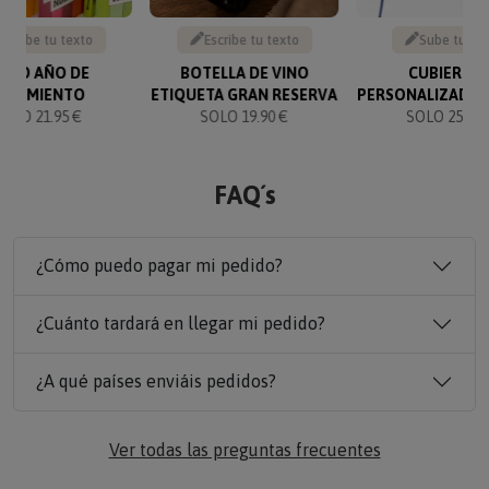
Escribe tu texto
Escribe tu texto
Sube tu fo
IBRO AÑO DE
BOTELLA DE VINO
CUBIERTO
NACIMIENTO
ETIQUETA GRAN RESERVA
PERSONALIZADOS
SOLO 21.95 €
SOLO 19.90 €
SOLO 25.90 
FAQ´s
¿Cómo puedo pagar mi pedido?
¿Cuánto tardará en llegar mi pedido?
¿A qué países enviáis pedidos?
Ver todas las preguntas frecuentes