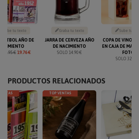
Escribe tu texto
Graba tu texto
Sube tu fo
 FÚTBOL AÑO DE
JARRA DE CERVEZA AÑO
COPA DE VINO G
NACIMIENTO
DE NACIMIENTO
EN CAJA DE MAD
O
21.95 €
19.76 €
SOLO 14.90 €
FOTO
SOLO 32.90 
PRODUCTOS RELACIONADOS
VENTAS
TOP VENTAS