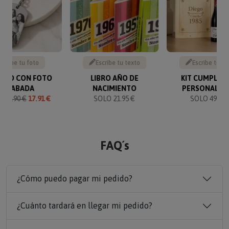
Sube tu foto
Escribe tu texto
Escribe tu te
VERO CON FOTO
LIBRO AÑO DE
KIT CUMPLEA
GRABADA
NACIMIENTO
PERSONALIZ
O
19.90 €
17.91 €
SOLO 21.95 €
SOLO 49.90 
FAQ´s
¿Cómo puedo pagar mi pedido?
¿Cuánto tardará en llegar mi pedido?