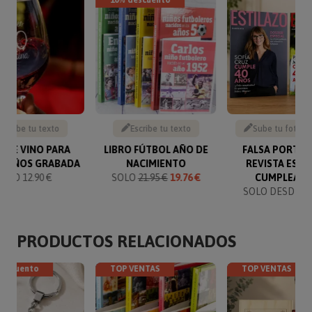
10% descuento
Escribe tu texto
Escribe tu texto
Sube tu foto y 
 DE VINO PARA
LIBRO FÚTBOL AÑO DE
FALSA PORTAD
EAÑOS GRABADA
NACIMIENTO
REVISTA ESPE
SOLO 12.90 €
SOLO
21.95 €
19.76 €
CUMPLEAÑ
SOLO DESDE 14
PRODUCTOS RELACIONADOS
descuento
TOP VENTAS
TOP VENTAS