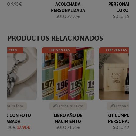
SOLO 9.95 €
ACOLCHADA
PERSONALIZ
PERSONALIZADA
CORONA
SOLO 29.90 €
SOLO 15.90 
PRODUCTOS RELACIONADOS
descuento
TOP VENTAS
TOP VENTAS
Sube tu foto
Escribe tu texto
Escribe tu te
VERO CON FOTO
LIBRO AÑO DE
KIT CUMPLEA
GRABADA
NACIMIENTO
PERSONALIZ
O
19.90 €
17.91 €
SOLO 21.95 €
SOLO 49.90 