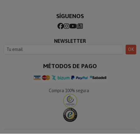
SÍGUENOS
NEWSLETTER
OK
MÉTODOS DE PAGO
Compra 100% segura
© Calle del Regalo · Todos los derechos reservados