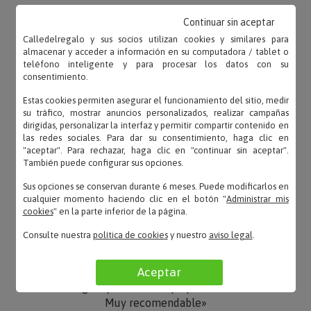
Continuar sin aceptar
Calledelregalo y sus socios utilizan cookies y similares para
almacenar y acceder a información en su computadora / tablet o
LUNA – 10/06/2025
teléfono inteligente y para procesar los datos con su
«Era un regalo y les encantó. Muy bonita. El diseño
consentimiento.
supertierno. Volvería a comprarlo sin duda.»
Estas cookies permiten asegurar el funcionamiento del sitio, medir
su tráfico, mostrar anuncios personalizados, realizar campañas
dirigidas, personalizar la interfaz y permitir compartir contenido en
las redes sociales. Para dar su consentimiento, haga clic en
"aceptar". Para rechazar, haga clic en "continuar sin aceptar".
ENMA – 08/06/2025
También puede configurar sus opciones.
«Mi primera compra. Gratamente sorprendida, la
lámpara es preciosa, me gusta mucho su diseño.
Sus opciones se conservan durante 6 meses. Puede modificarlos en
cualquier momento haciendo clic en el botón "
Administrar mis
Esper...»
cookies
" en la parte inferior de la página.
Consulte nuestra
política de cookies
y nuestro
aviso legal
.
Aceptar
Katia – 28/05/2025
«Ideal regalo para los más pequeños de la casa.
Muy recomendable»