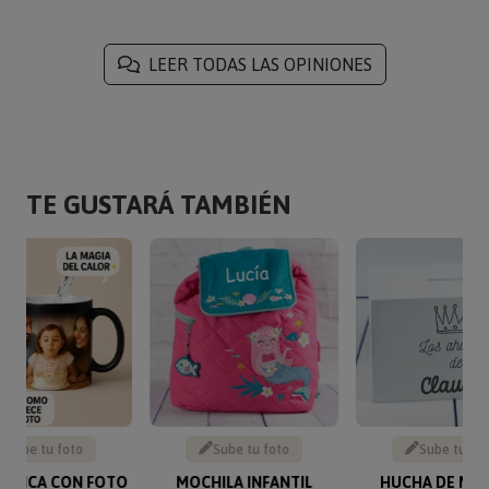
LEER TODAS LAS OPINIONES
TE GUSTARÁ TAMBIÉN
Sube tu foto
Sube tu foto
Sube tu fo
MÁGICA CON FOTO
MOCHILA INFANTIL
HUCHA DE MA