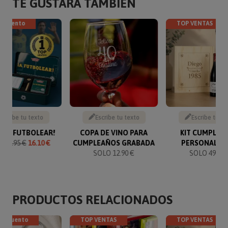
TE GUSTARÁ TAMBIÉN
escuento
TOP VENTAS
Escribe tu texto
Escribe tu texto
Escribe tu te
O ¡A FUTBOLEAR!
COPA DE VINO PARA
KIT CUMPLEA
O
16.95 €
16.10 €
CUMPLEAÑOS GRABADA
PERSONALIZ
SOLO 12.90 €
SOLO 49.90 
PRODUCTOS RELACIONADOS
descuento
TOP VENTAS
TOP VENTAS