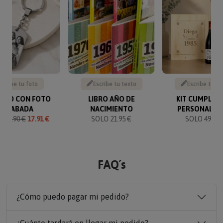
Sube tu foto
Escribe tu texto
Escribe tu te
VERO CON FOTO
LIBRO AÑO DE
KIT CUMPLEA
GRABADA
NACIMIENTO
PERSONALIZ
O
19.90 €
17.91 €
SOLO 21.95 €
SOLO 49.90 
FAQ´s
¿Cómo puedo pagar mi pedido?