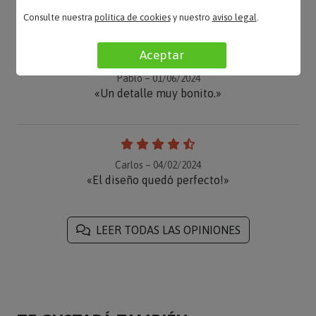
«Para regalo del día del padre un éxito total.»
Consulte nuestra
política de cookies
y nuestro
aviso legal
.
Aceptar
Pablo – 01/06/2024
«Un detalle muy bonito.»
Carlos – 04/02/2024
«El diseño quedó perfecto!»
LEER TODAS LAS OPINIONES