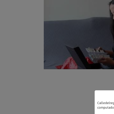
Calledelreg
computadora