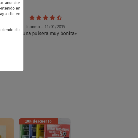
ar anuncios
contenido en
haga clic en
Juanma – 11/01/2019
ciendo clic
«Es una pulsera muy bonita»
10% descuento
TOP VENTAS