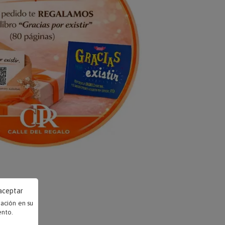
 aceptar
mación en su
ento.