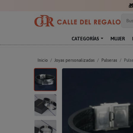

Más
Bus
Sor
Enc
CATEGORÍAS
MUJER
Reg
Inicio
Joyas personalizadas
Pulseras
Puls