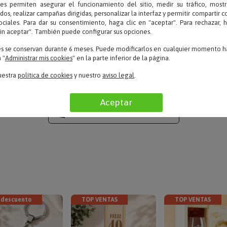
ies permiten asegurar el funcionamiento del sitio, medir su tráfico, mostr
dos, realizar campañas dirigidas, personalizar la interfaz y permitir compartir 
ociales. Para dar su consentimiento, haga clic en "aceptar". Para rechazar, 
sin aceptar". También puede configurar sus opciones.
Aceptable – 16/02/2022
es se conservan durante 6 meses. Puede modificarlos en cualquier momento ha
a
«Súper contenta con la compra»
 "
Administrar mis cookies
" en la parte inferior de la página.
uestra
política de cookies
y nuestro
aviso legal
.
Aceptar
LEER TODAS LAS OPINIONES
 descuento
TOP VENTAS
TOP VENTAS