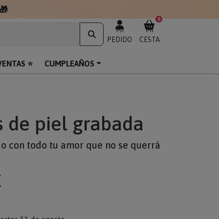
🎁
0
MI
MI
PEDIDO
CESTA
VENTAS ⭐
CUMPLEAÑOS
s de piel grabada
o con todo tu amor que no se querrá
€