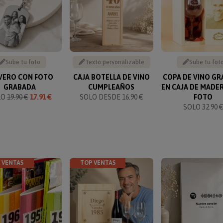
Sube tu foto
Texto personalizable
Sube tu fot
VERO CON FOTO
CAJA BOTELLA DE VINO
COPA DE VINO G
GRABADA
CUMPLEAÑOS
EN CAJA DE MADE
LO
19.90 €
17.91 €
SOLO DESDE 16.90 €
FOTO
SOLO 32.90 
 VENTAS
TOP VENTAS