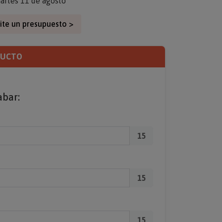
artes 11 de agosto
ite un presupuesto >
DUCTO
abar:
15
15
15