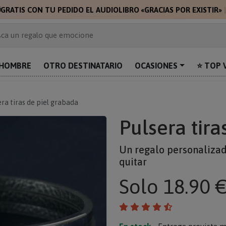

GRATIS CON TU PEDIDO EL AUDIOLIBRO «GRACIAS POR EXISTIR»
 de 2.000 ideas de regalo
ca un regalo que emocione
prende con algo único
uentra el regalo perfecto para mamá
HOMBRE
OTRO DESTINATARIO
OCASIONES
⭐ TOP 
alos personalizados para sorprender
era tiras de piel grabada
Pulsera tira
Un regalo personalizad
quitar
Solo
18.90 