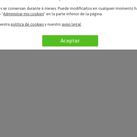
es se conservan durante 6 meses. Puede modificarlos en cualquier momento ha
Escribe tu texto
Escribe tu texto
 "
Administrar mis cookies
" en la parte inferior de la página.
PULSERA DE PLATA FICHA
PULSERA DE ACERO Y CU
uestra
política de cookies
y nuestro
aviso legal
.
UADRADA PERSONALIZADA
PERSONALIZADA
Solo 25.50 €
Solo 15.90 €
Aceptar