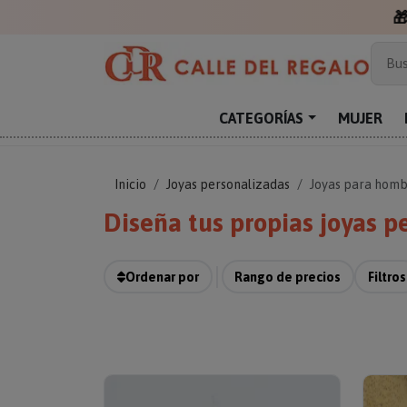
Más
Bus
Sor
Enc
CATEGORÍAS
MUJER
Reg
Inicio
Joyas personalizadas
Joyas para homb
Diseña tus propias joyas p
Ordenar por
Rango de precios
Filtros