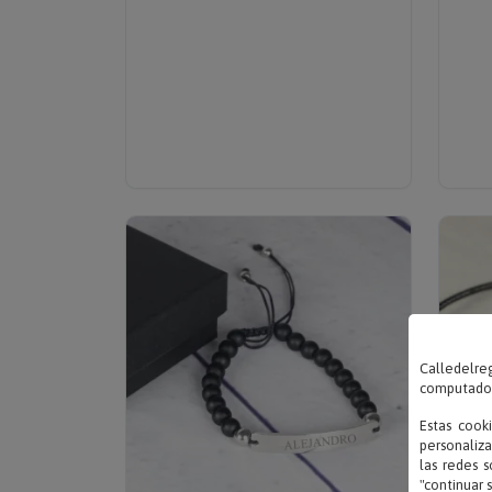
Calledelreg
computadora
Estas cook
personaliza
las redes s
"continuar 