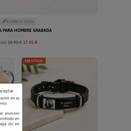
Escribe tu texto
A PARA HOMBRE GRABADA
Solo
18.90 €
17.01 €
SIN STOCK
 aceptar
mación en su
ento.
ar anuncios
contenido en
haga clic en