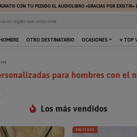
🎁
🎁
GRA
 de 2.000 ideas de regalo
ca un regalo que emocione
prende con algo único
uentra el regalo perfecto para mamá
HOMBRE
OTRO DESTINATARIO
OCASIONES
⭐ TOP 
alos personalizados para sorprender
res
ersonalizadas para hombres con el n
Los más vendidos
SIN STOCK