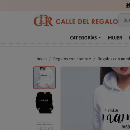

Más
Bus
Sor
Enc
CATEGORÍAS
MUJER
Reg
Inicio
Regalos con nombre
Regalos con nom