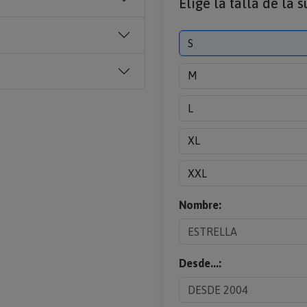
Elige la talla de la 
S
M
L
XL
XXL
Nombre:
Desde...: