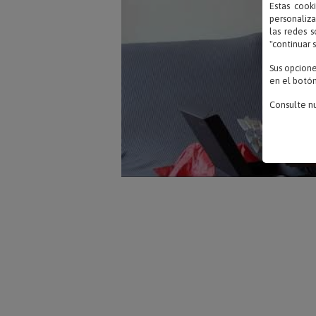
Estas cook
personaliza
las redes s
"continuar 
Sus opcion
en el botón
Consulte n