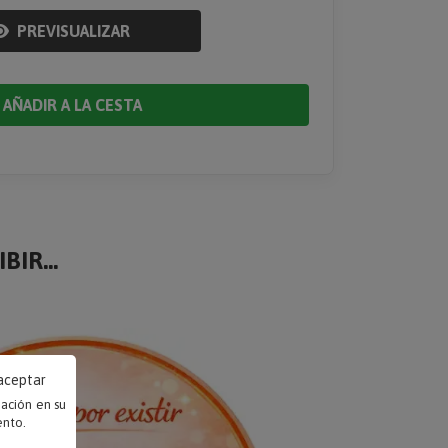
PREVISUALIZAR
AÑADIR A LA CESTA
BIR...
 aceptar
mación en su
ento.