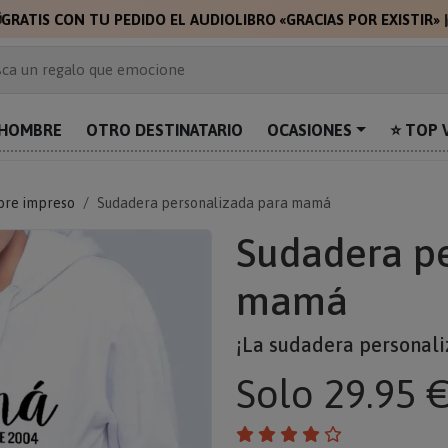

GRATIS CON TU PEDIDO EL AUDIOLIBRO «GRACIAS POR EXISTIR»
 de 2.000 ideas de regalo
ca un regalo que emocione
prende con algo único
uentra el regalo perfecto para mamá
HOMBRE
OTRO DESTINATARIO
OCASIONES
⭐ TOP 
alos personalizados para sorprender
bre impreso
Sudadera personalizada para mamá
Sudadera pe
mamá
¡La sudadera personal
Solo
29.95 