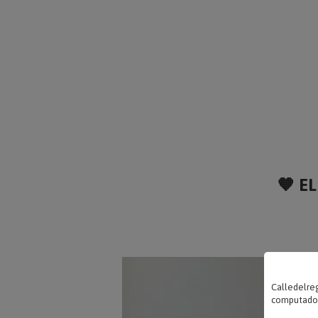
🧡 EL
Calledelreg
computadora