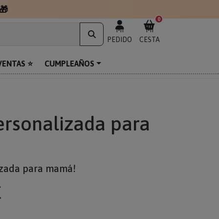
🎁
0
MI
MI
PEDIDO
CESTA
VENTAS ⭐
CUMPLEAÑOS
rsonalizada para
izada para mamá!
€