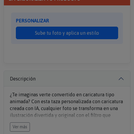
PERSONALIZAR
Sube tu foto y aplica un estilo
Descripción
¿Te imaginas verte convertido en caricatura tipo
animada? Con esta taza personalizada con caricatura
creada con IA, cualquier foto se transforma en una
ilustración divertida y original con el filtro que
elijas. Solo tienes que subir tu foto y elegir el estilo
Ver más
que más te guste. Nuestra tecnología de IA convierte