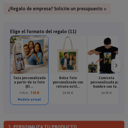
¿Regalo de empresa? Solicite un presupuesto >
Elige el formato del regalo (11)
Taza personalizada
Bolsa Tote
Camiseta
a partir de tu foto
personalizada con
personalizada para
(El ...
retrato estil...
hombre con tu ...
7.95 €
7.55 €
14.95 €
14.95 €
Modelo actual
1. PERSONALIZA TU PRODUCTO