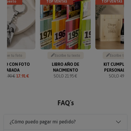
descuento
TOP VENTAS
TOP VENTAS
Sube tu foto
Escribe tu texto
Escribe tu te
VERO CON FOTO
LIBRO AÑO DE
KIT CUMPLEA
GRABADA
NACIMIENTO
PERSONALIZ
O
19.90 €
17.91 €
SOLO 21.95 €
SOLO 49.90 
FAQ´s
¿Cómo puedo pagar mi pedido?