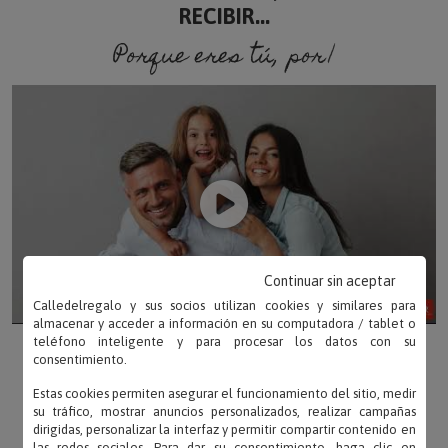
RECIBIR...
hacía falta.
Porque eres tú, porque so
¿Cómo funciona? Sube tu foto favorita, elige el estilo
IA que más te guste y nosotros personalizamos tu
lámpara. Puedes elegir la lámpara en el formato que
más te guste, cuadrada o redonda.
Continuar sin aceptar
Calledelregalo y sus socios utilizan cookies y similares para
almacenar y acceder a información en su computadora / tablet o
teléfono inteligente y para procesar los datos con su
consentimiento.
Estas cookies permiten asegurar el funcionamiento del sitio, medir
su tráfico, mostrar anuncios personalizados, realizar campañas
dirigidas, personalizar la interfaz y permitir compartir contenido en
las redes sociales. Para dar su consentimiento, haga clic en