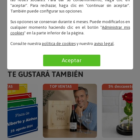
"aceptar". Para rechazar, haga clic en "continuar sin aceptar".
También puede configurar sus opciones.
Sus opciones se conservan durante 6 meses. Puede modificarlos en
cualquier momento haciendo clic en el botón "
Administrar mis
cookies
" en la parte inferior de la página.
Consulte nuestra
política de cookies
y nuestro
aviso legal
.
Aceptar
TE GUSTARÁ TAMBIÉN
VENTAS
TOP VENTAS
5% descuento