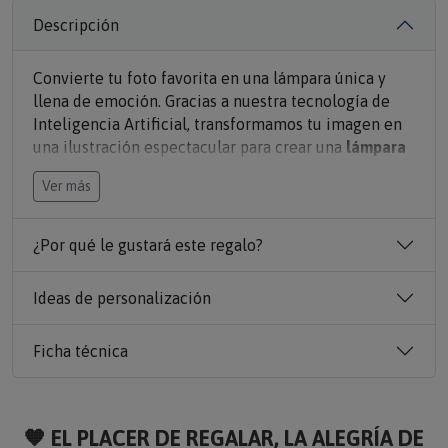
Descripción
Convierte tu foto favorita en una lámpara única y
llena de emoción. Gracias a nuestra tecnología de
Inteligencia Artificial, transformamos tu imagen en
una ilustración espectacular para crear una
lámpara
LED personalizada
que ilumina cualquier rincón con
Ver más
un toque mágico y muy personal.
Elige entre distintos estilos IA: dibujo manga,
¿Por qué le gustará este regalo?
animación 3D, acuarela, cómic, estilo película, pixel
art y muchos más. Tú subes la foto… y nosotros la
Ideas de personalización
convertimos en una auténtica obra de arte
iluminada.
Ficha técnica
Perfecta para sorprender en aniversarios,
cumpleaños, San Valentín, bodas o simplemente para
regalar un recuerdo especial que no acabará
🧡 EL PLACER DE REGALAR, LA ALEGRÍA DE
olvidado en un cajón. Porque sí, otra taza más no