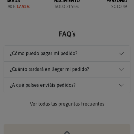
GRABADA
NACIMIENTO
PERSONALIZ
O
19.90 €
17.91 €
SOLO 21.95 €
SOLO 49.90 
FAQ´s
¿Cómo puedo pagar mi pedido?
¿Cuánto tardará en llegar mi pedido?
¿A qué países enviáis pedidos?
Ver todas las preguntas frecuentes