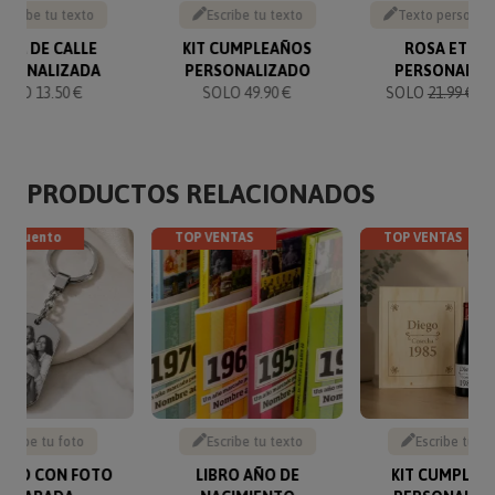
Escribe tu texto
Escribe tu texto
Texto personal
ACA DE CALLE
KIT CUMPLEAÑOS
ROSA ETER
RSONALIZADA
PERSONALIZADO
PERSONALIZ
SOLO 13.50 €
SOLO 49.90 €
SOLO
21.99 €
20
PRODUCTOS RELACIONADOS
descuento
TOP VENTAS
TOP VENTAS
Sube tu foto
Escribe tu texto
Escribe tu te
VERO CON FOTO
LIBRO AÑO DE
KIT CUMPLEA