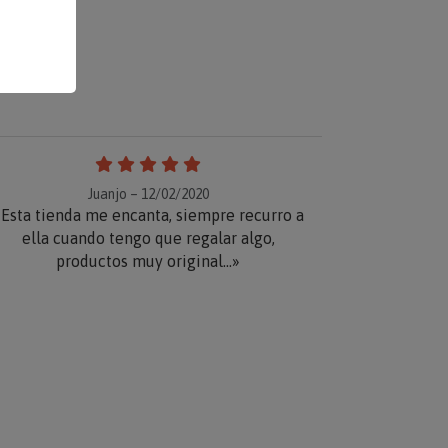
Juanjo – 12/02/2020
Esta tienda me encanta, siempre recurro a
ella cuando tengo que regalar algo,
productos muy original...»