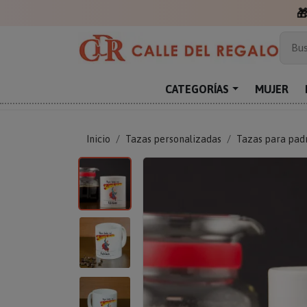

Más
Bus
Sor
Enc
CATEGORÍAS
MUJER
Reg
Inicio
Tazas personalizadas
Tazas para pad