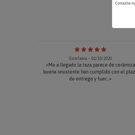
Consulte n
Estefania – 02/10/2020
«Me a llegado la taza parece de cerámic
buena resistente han cumplido con el pla
de entrega y fuer...»