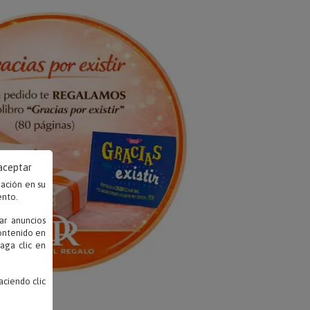
 aceptar
mación en su
ento.
ar anuncios
contenido en
haga clic en
ciendo clic