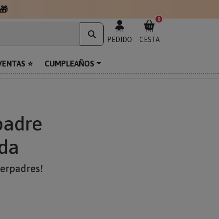
🎁
0
MI
MI
PEDIDO
CESTA
VENTAS ⭐
CUMPLEAÑOS
padre
ada
perpadres!