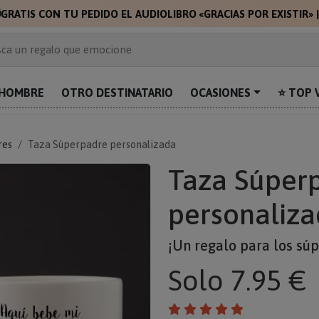

GRATIS CON TU PEDIDO EL AUDIOLIBRO «GRACIAS POR EXISTIR»
 de 2.000 ideas de regalo
ca un regalo que emocione
prende con algo único
uentra el regalo perfecto para mamá
HOMBRE
OTRO DESTINATARIO
OCASIONES
⭐ TOP 
alos personalizados para sorprender
res
Taza Súperpadre personalizada
Taza Súper
personaliz
¡Un regalo para los sú
Solo
7.95 €