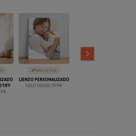
TOP VENTAS
ón
Sube tu foto
Texto personalizable
LIZADO
LIENZO PERSONALIZADO
KIT PARA PAREJAS
OTIFY
SOLO DESDE 19.9 €
PERSONALIZADO
9 €
SOLO 49.90 €