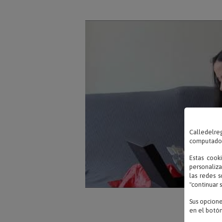
Calledelreg
computadora
Estas cook
personaliza
las redes s
"continuar 
Sus opcion
en el botón