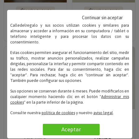
Escribe tu texto
Escribe tu texto
TAZA RAZONES PARA SER
PACK DE TAZAS FAMILIA
Continuar sin aceptar
PAPÁ
OSO PERSONALIZADO
Calledelregalo y sus socios utilizan cookies y similares para
Solo 7.95 €
Solo 14.90 €
almacenar y acceder a información en su computadora / tablet o
teléfono inteligente y para procesar los datos con su
consentimiento.
Estas cookies permiten asegurar el funcionamiento del sitio, medir
su tráfico, mostrar anuncios personalizados, realizar campañas
dirigidas, personalizar la interfaz y permitir compartir contenido en
las redes sociales. Para dar su consentimiento, haga clic en
"aceptar". Para rechazar, haga clic en "continuar sin aceptar".
También puede configurar sus opciones.
Sus opciones se conservan durante 6 meses. Puede modificarlos en
cualquier momento haciendo clic en el botón "
Administrar mis
cookies
" en la parte inferior de la página.
Consulte nuestra
política de cookies
y nuestro
aviso legal
.
Escribe tu texto
Escribe tu texto
TAZA PERSONALIZADA
TAZA PERSONALIZADA
PARA EL MEJOR PADRE
"AL MEJOR PADRE DEL
Aceptar
MUNDO"
Solo 7.95 €