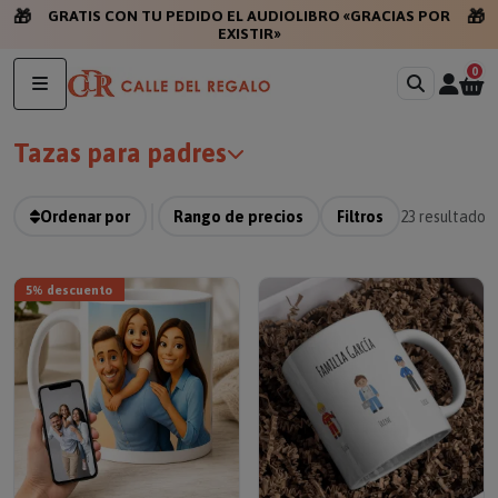
🎁
🎁
GR
0
Tazas para padres
Ordenar por
Rango de precios
Filtros
23
resultados
5% descuento