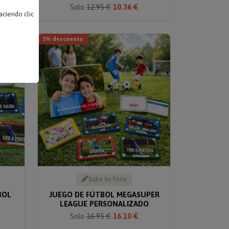
Solo
12.95 €
10.36 €
ciendo clic
5% descuento
Sube tu foto
BOL
JUEGO DE FÚTBOL MEGASUPER
LEAGUE PERSONALIZADO
Solo
16.95 €
16.10 €