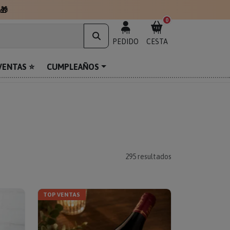
0
MI
MI
PEDIDO
CESTA
VENTAS ⭐
CUMPLEAÑOS
295
resultados
TOP VENTAS