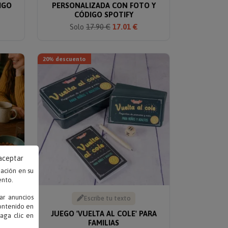
IGO
PERSONALIZADA CON FOTO Y
CÓDIGO SPOTIFY
Solo
17.90 €
17.01 €
20% descuento
 aceptar
mación en su
ento.
ar anuncios
Escribe tu texto
contenido en
 CON
JUEGO 'VUELTA AL COLE' PARA
haga clic en
A
FAMILIAS