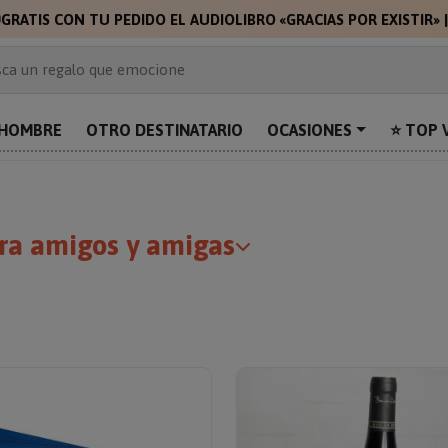
🎁
🎁
GRATIS CON
 de 2.000 ideas de regalo
ca un regalo que emocione
prende con algo único
uentra el regalo perfecto para mamá
HOMBRE
OTRO DESTINATARIO
OCASIONES
⭐ TOP 
alos personalizados para sorprender
ra amigos y amigas