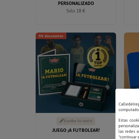
PERSONALIZADO
Solo 18 €
5% descuento
Calledelreg
computadora
Estas cook
Escribe tu texto
personaliza
JUEGO ¡A FUTBOLEAR!
J
las redes s
"continuar 