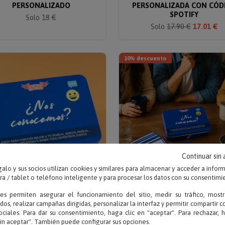
PERSONALIZADO
PERSONALIZADA CON CÓD
SPOTIFY
Solo 18 €
Solo
17.90 €
17.01 €
10% descuento
Continuar sin
alo y sus socios utilizan cookies y similares para almacenar y acceder a infor
 / tablet o teléfono inteligente y para procesar los datos con su consentimi
ies permiten asegurar el funcionamiento del sitio, medir su tráfico, mostr
Escribe tu texto
Escribe tu texto
dos, realizar campañas dirigidas, personalizar la interfaz y permitir compartir 
UEGO ¿NOS CONOCEMOS?
JUEGO ¿NOS CONOCEMOS?
ociales. Para dar su consentimiento, haga clic en "aceptar". Para rechazar, 
TARJETA PERSONALIZAD
sin aceptar". También puede configurar sus opciones.