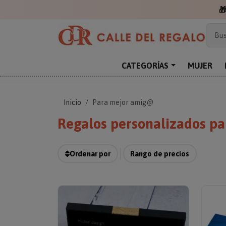
Más
Bus
Sor
Enc
CATEGORÍAS
MUJER
Reg
Inicio
Para mejor amig@
Regalos personalizados pa
Ordenar por
Rango de precios