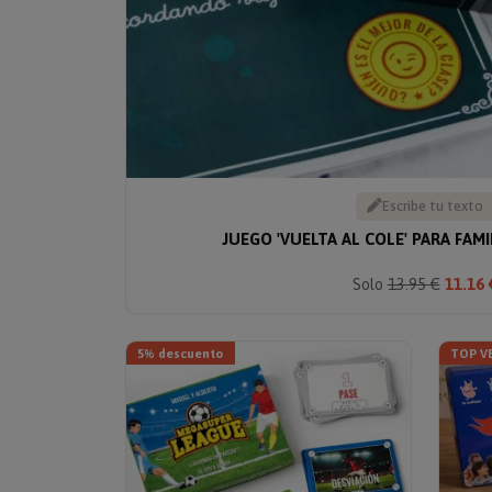
Escribe tu texto
JUEGO 'VUELTA AL COLE' PARA FAM
Solo
13.95 €
11.16 
5% descuento
TOP V