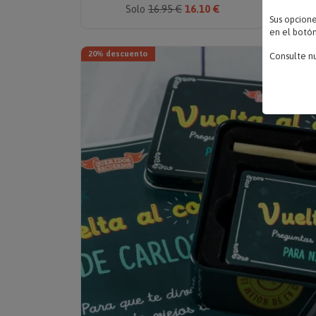
Solo
16.95 €
16.10 €
Sus opcion
en el botón
20% descuento
Consulte n