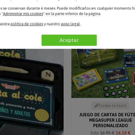
Solo 12.95 €
Solo
13.95 €
12.56 €
es se conservan durante 6 meses. Puede modificarlos en cualquier momento ha
 "
Administrar mis cookies
" en la parte inferior de la página.
5% descuento
uestra
política de cookies
y nuestro
aviso legal
.
Aceptar
Escribe tu texto
JUEGO DE CARTAS DE FÚT
MEGASUPER LEAGUE
PERSONALIZADO
Solo
16.95 €
16.10 €