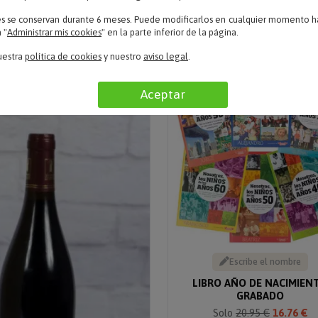
ESPECIAL
Solo
15.95 €
12.76 €
es se conservan durante 6 meses. Puede modificarlos en cualquier momento ha
Solo 19.90 €
 "
Administrar mis cookies
" en la parte inferior de la página.
uestra
política de cookies
y nuestro
aviso legal
.
20% descuento
Aceptar
Escribe el nombre
LIBRO AÑO DE NACIMIEN
GRABADO
Solo
20.95 €
16.76 €