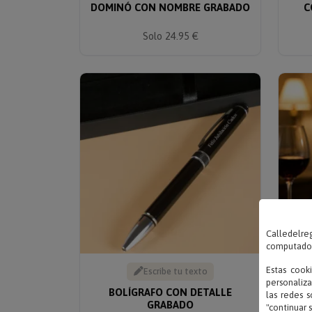
DOMINÓ CON NOMBRE GRABADO
C
Solo 24.95 €
Calledelreg
computadora
Estas cook
Escribe tu texto
personaliza
BOLÍGRAFO CON DETALLE
las redes s
GRABADO
P
"continuar 