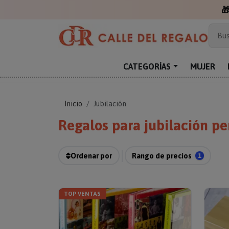
Más
Bus
Sor
Enc
CATEGORÍAS
MUJER
Reg
Inicio
Jubilación
Regalos para jubilación p
Ordenar por
Rango de precios
1
TOP VENTAS