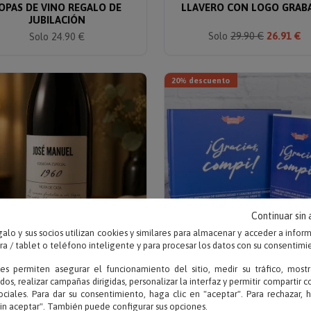
OPAS DE VINO REGALO DE
LLAVERO CON LOGO GRAB
JUBILACIÓN
Solo
29.90 €
26.91 €
Solo 24.90 €
20% descuento
Continuar sin
alo y sus socios utilizan cookies y similares para almacenar y acceder a infor
 / tablet o teléfono inteligente y para procesar los datos con su consentimi
ies permiten asegurar el funcionamiento del sitio, medir su tráfico, mostr
Escribe tu texto
Escribe tu texto
dos, realizar campañas dirigidas, personalizar la interfaz y permitir compartir 
BOTELLA DE VINO
LIBRO ¡GRACIAS COMPI! 
ociales. Para dar su consentimiento, haga clic en "aceptar". Para rechazar, 
ERSONALIZADA COSECHA
TARJETA PERSONALIZAD
sin aceptar". También puede configurar sus opciones.