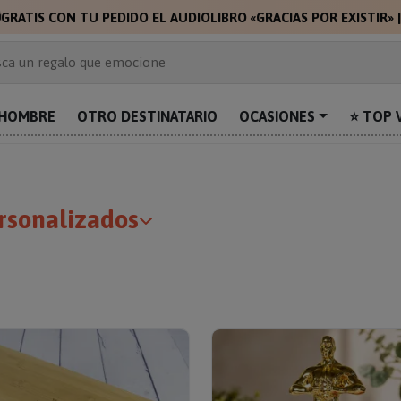
🎁
🎁
GRATIS C
 de 2.000 ideas de regalo
ca un regalo que emocione
prende con algo único
uentra el regalo perfecto para mamá
HOMBRE
OTRO DESTINATARIO
OCASIONES
⭐ TOP 
alos personalizados para sorprender
ersonalizados