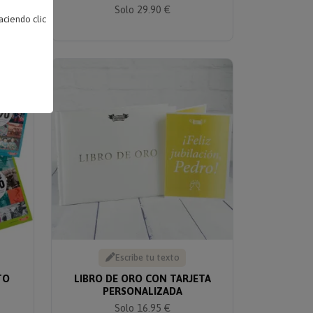
Solo 29.90 €
ciendo clic
Escribe tu texto
TO
LIBRO DE ORO CON TARJETA
PERSONALIZADA
Solo 16.95 €