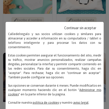
Escribe el nombre
Escribe tu texto
BODY PERSONALIZADO
COJÍN PERSONALIZADO
Continuar sin aceptar
SOLO TENGO OJOS
DIVERTIDO
PARA...
Calledelregalo y sus socios utilizan cookies y similares para
Solo 16.90 €
almacenar y acceder a información en su computadora / tablet o
Solo 12.95 €
teléfono inteligente y para procesar los datos con su
consentimiento.
Estas cookies permiten asegurar el funcionamiento del sitio, medir
su tráfico, mostrar anuncios personalizados, realizar campañas
dirigidas, personalizar la interfaz y permitir compartir contenido en
las redes sociales. Para dar su consentimiento, haga clic en
"aceptar". Para rechazar, haga clic en "continuar sin aceptar".
También puede configurar sus opciones.
Sus opciones se conservan durante 6 meses. Puede modificarlos en
cualquier momento haciendo clic en el botón "
Administrar mis
cookies
" en la parte inferior de la página.
Consulte nuestra
política de cookies
y nuestro
aviso legal
.
Escribe tu texto
Escribe tu texto