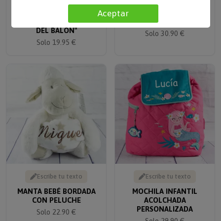
LÁMPARA LED
MANTA BEBÉ BORDADA
Aceptar
PERSONALIZADA "EL AS
DEL BALÓN"
Solo 30.90 €
Solo 19.95 €
Escribe tu texto
Escribe tu texto
MANTA BEBÉ BORDADA
MOCHILA INFANTIL
CON PELUCHE
ACOLCHADA
PERSONALIZADA
Solo 22.90 €
Solo 29.90 €