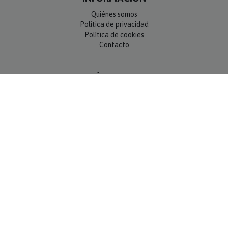
Quiénes somos
Política de privacidad
Política de cookies
Contacto
SÍGUENOS
NEWSLETTER
OK
MÉTODOS DE PAGO
Compra 100% segura