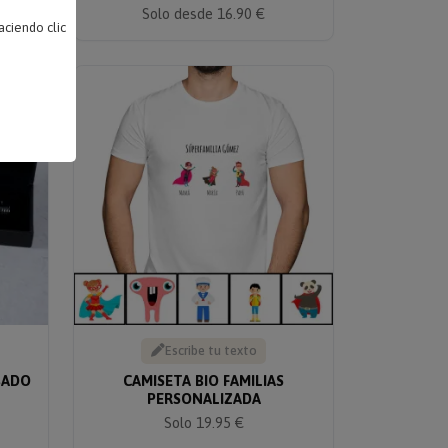
Solo desde 16.90 €
ciendo clic
Escribe tu texto
BADO
CAMISETA BIO FAMILIAS
PERSONALIZADA
Solo 19.95 €