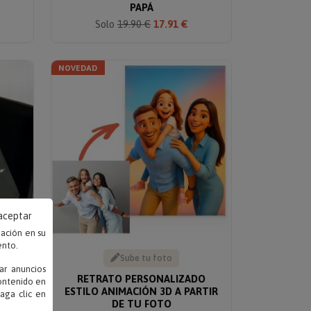
PAPÁ
Solo
19.90 €
17.91 €
NOVEDAD
 aceptar
mación en su
ento.
Sube tu foto
ar anuncios
A
RETRATO PERSONALIZADO
contenido en
ESTILO ANIMACIÓN 3D A PARTIR
haga clic en
DE TU FOTO