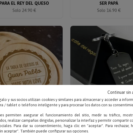
PARA EL REY DEL QUESO
SER PAPÁ
Solo 24.90 €
Solo 16.90 €
Continuar sin
alo y sus socios utilizan cookies y similares para almacenar y acceder a infor
 / tablet o teléfono inteligente y para procesar los datos con su consentimi
Escribe tu texto
Escribe tu texto
ies permiten asegurar el funcionamiento del sitio, medir su tráfico, mostr
TABLA DE QUESOS
LLAVERO CON TU LETR
dos, realizar campañas dirigidas, personalizar la interfaz y permitir compartir 
RSONALIZADA MADE WITH
GRABADA
ociales. Para dar su consentimiento, haga clic en "aceptar". Para rechazar, 
LOVE
sin aceptar". También puede configurar sus opciones.
Solo 29.90 €