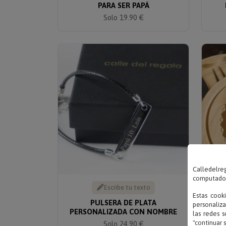
PARA SER PAPÁ
Solo 19.90 €
Calledelreg
computadora
Escribe tu texto
Estas cook
PULSERA DE PLATA
personaliza
PERSONALIZADA CON NOMBRE
PE
las redes s
"continuar 
Solo 24.90 €