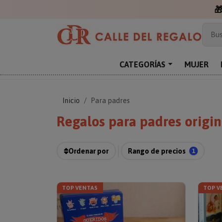
Más
Bus
Sor
Enc
CATEGORÍAS
MUJER
Reg
Inicio
Para padres
Regalos para padres origin
Ordenar por
Rango de precios
1
TOP VENTAS
TOP V