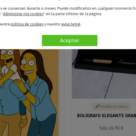
Solo 24.90 €
es se conservan durante 6 meses. Puede modificarlos en cualquier momento ha
 "
Administrar mis cookies
" en la parte inferior de la página.
uestra
política de cookies
y nuestro
aviso legal
.
Aceptar
Escribe tu texto
BOLÍGRAFO ELEGANTE GRA
Solo 26.90 €