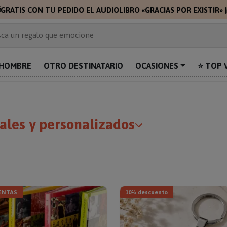
🎁
🎁
GRATIS C
 de 2.000 ideas de regalo
ca un regalo que emocione
prende con algo único
uentra el regalo perfecto para mamá
HOMBRE
OTRO DESTINATARIO
OCASIONES
⭐ TOP 
alos personalizados para sorprender
ales y personalizados
ENTAS
10% descuento