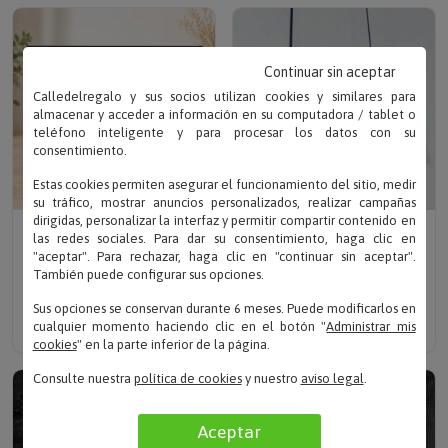
Continuar sin aceptar
Calledelregalo y sus socios utilizan cookies y similares para
almacenar y acceder a información en su computadora / tablet o
teléfono inteligente y para procesar los datos con su
consentimiento.
Estas cookies permiten asegurar el funcionamiento del sitio, medir
su tráfico, mostrar anuncios personalizados, realizar campañas
dirigidas, personalizar la interfaz y permitir compartir contenido en
Sube tu foto
Sube tu foto
las redes sociales. Para dar su consentimiento, haga clic en
DIPLOMA PERGAMINO
FOTOPANEL
"aceptar". Para rechazar, haga clic en "continuar sin aceptar".
CON FOTO
PERSONALIZADO CON
También puede configurar sus opciones.
FOTO
Solo 11.90 €
Sus opciones se conservan durante 6 meses. Puede modificarlos en
Solo 14.90 €
cualquier momento haciendo clic en el botón "
Administrar mis
cookies
" en la parte inferior de la página.
Consulte nuestra
política de cookies
y nuestro
aviso legal
.
Aceptar