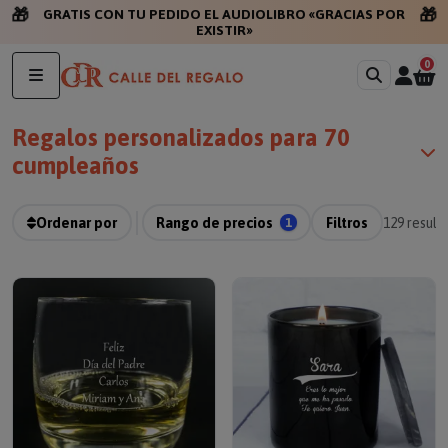
🎁
🎁
GRATIS CON TU PEDIDO
0
Regalos personalizados para 70
cumpleaños
Ordenar por
Rango de precios
1
Filtros
129
result