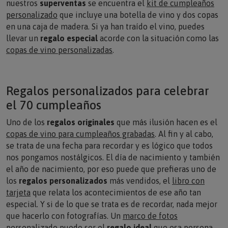
personalizado
que incluye una botella de vino y dos copas
en una caja de madera. Si ya han traído el vino, puedes
llevar un
regalo especial
acorde con la situación como las
copas de vino personalizadas
.
Regalos personalizados para celebrar
el 70 cumpleaños
Uno de los
regalos originales
que más ilusión hacen es el
copas de vino para cumpleaños grabadas
. Al fin y al cabo,
se trata de una fecha para recordar y es lógico que todos
nos pongamos nostálgicos. El día de nacimiento y también
el año de nacimiento, por eso puede que prefieras uno de
los
regalos personalizados
más vendidos, el
libro con
tarjeta
que relata los acontecimientos de ese año tan
especial. Y si de lo que se trata es de recordar, nada mejor
que hacerlo con fotografías. Un
marco de fotos
personalizado
puede ser el
regalo ideal
que esa persona