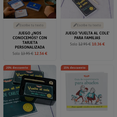
Escribe tu texto
Escribe tu texto
JUEGO ¿NOS
JUEGO 'VUELTA AL COLE'
CONOCEMOS? CON
PARA FAMILIAS
TARJETA
Solo
12.95 €
10.36 €
PERSONALIZADA
Solo
13.95 €
12.56 €
20% descuento
15% descuento