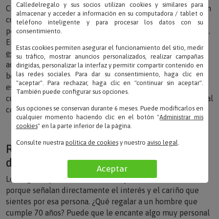
Calledelregalo y sus socios utilizan cookies y similares para
Cuando estás buscando
ideas de regalos
, hay que tener en
almacenar y acceder a información en su computadora / tablet o
cuenta la edad, la celebración y, especialmente, la
teléfono inteligente y para procesar los datos con su
personalidad de la persona que celebra su 70 cumpleaños.
consentimiento.
Entre las propuestas de
Calle del Regalo
encontramos un
Estas cookies permiten asegurar el funcionamiento del sitio, medir
espejo para el bolso grabado
que nos encanta y que
su tráfico, mostrar anuncios personalizados, realizar campañas
además resulta un detalle de lo más útil; y también en el
dirigidas, personalizar la interfaz y permitir compartir contenido en
las redes sociales. Para dar su consentimiento, haga clic en
bolso se puede llevar un
bolígrafo de plata grabado
. Si
"aceptar". Para rechazar, haga clic en "continuar sin aceptar".
estás pensando en un detallo bonito y que pueda lucir en
También puede configurar sus opciones.
cualquier ocasión, puedes elegir un
colgante de plata
ideal
Sus opciones se conservan durante 6 meses. Puede modificarlos en
como regalo del
70 cumpleaños
.
cualquier momento haciendo clic en el botón "
Administrar mis
cookies
" en la parte inferior de la página.
Consulte nuestra
política de cookies
y nuestro
aviso legal
.
Regalos de cumpleaños para hombres
de 70 años
Aceptar
Los
regalos personalizados
siempre son un acierto,
porque señalan directamente el interés y el cariño que
sientes por esa persona. ¿Qué regalar a un hombre que
cumple 70 años? Puede que le encante algo muy personal