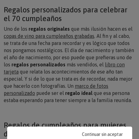
Regalos personalizados para celebrar
el 70 cumpleaños
Uno de los
regalos originales
que más ilusión hacen es el
copas de vino para cumpleaños grabadas
. Al fin y al cabo,
se trata de una fecha para recordar y es lógico que todos
nos pongamos nostálgicos. El día de nacimiento y también
el año de nacimiento, por eso puede que prefieras uno de
los
regalos personalizados
más vendidos, el
libro con
tarjeta
que relata los acontecimientos de ese año tan
especial. Y si de lo que se trata es de recordar, nada mejor
que hacerlo con fotografías. Un
marco de fotos
personalizado
puede ser el
regalo ideal
que esa persona
estaba esperando para tener siempre a la familia reunida.
Regalos de cumpleaños para mujeres
de 70 años
Continuar sin aceptar