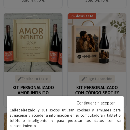
5% descuento
Escribe tu texto
Elige tu canción
KIT PERSONALIZADO
KIT PERSONALIZADO
AMOR INFINITO
CON CÓDIGO SPOTIFY
Solo 59.95 €
Solo
54.90 €
52.16 €
Continuar sin aceptar
Calledelregalo y sus socios utilizan cookies y similares para
5% descuento
almacenar y acceder a información en su computadora / tablet o
teléfono inteligente y para procesar los datos con su
consentimiento.