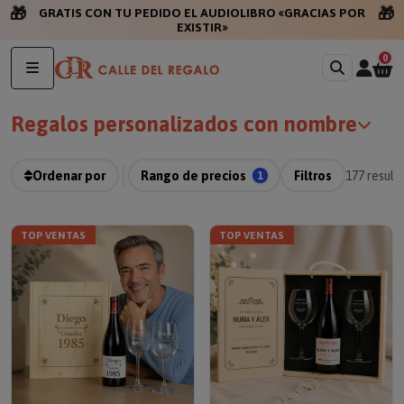
🎁
🎁
GRATIS CON TU PEDIDO
0
Regalos personalizados con nombre
Ordenar por
Rango de precios
1
Filtros
177
result
TOP VENTAS
TOP VENTAS