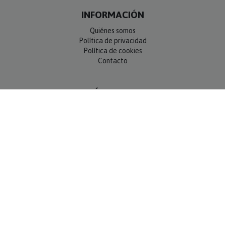
INFORMACIÓN
Quiénes somos
Política de privacidad
Política de cookies
Contacto
SÍGUENOS
NEWSLETTER
OK
MÉTODOS DE PAGO
Compra 100% segura