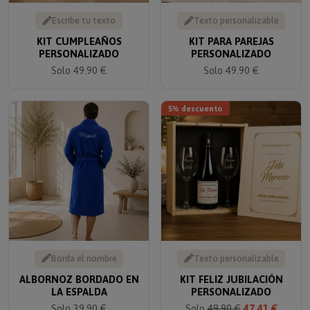
Escribe tu texto
Texto personalizable
KIT CUMPLEAÑOS
KIT PARA PAREJAS
PERSONALIZADO
PERSONALIZADO
Solo 49.90 €
Solo 49.90 €
5% descuento
Borda el nombre
Texto personalizable
ALBORNOZ BORDADO EN
KIT FELIZ JUBILACIÓN
LA ESPALDA
PERSONALIZADO
Solo 39.90 €
Solo
49.90 €
47.41 €