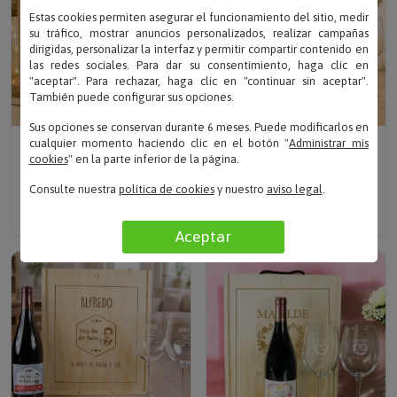
Estas cookies permiten asegurar el funcionamiento del sitio, medir
su tráfico, mostrar anuncios personalizados, realizar campañas
dirigidas, personalizar la interfaz y permitir compartir contenido en
las redes sociales. Para dar su consentimiento, haga clic en
"aceptar". Para rechazar, haga clic en "continuar sin aceptar".
También puede configurar sus opciones.
Sus opciones se conservan durante 6 meses. Puede modificarlos en
Sube tu foto
Sube tu foto
cualquier momento haciendo clic en el botón "
Administrar mis
cookies
" en la parte inferior de la página.
KIT PERSONALIZADO
KIT PERSONALIZADO
CON FOTO GRABADA
CON FOTO IMPRESA
Consulte nuestra
política de cookies
y nuestro
aviso legal
.
Solo 54.90 €
Solo
54.90 €
52.16 €
Aceptar