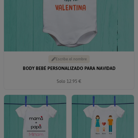
Escribe el nombre
BODY BEBÉ PERSONALIZADO PARA NAVIDAD
Solo 12.95 €