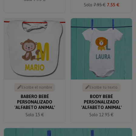
Solo
7.95 €
7.55 €
Escribe el nombre
Escribe tu texto
BABERO BEBÉ
BODY BEBÉ
PERSONALIZADO
PERSONALIZADO
'ALFABETO ANIMAL'
'ALFABETO ANIMAL'
Solo 15 €
Solo 12.95 €