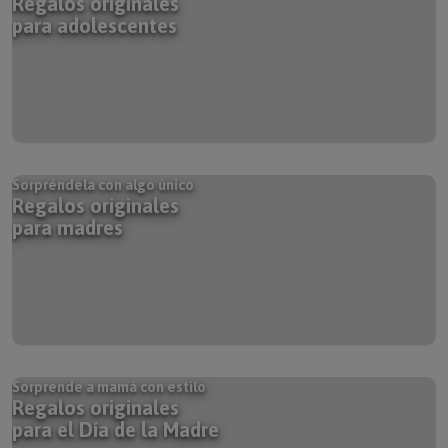
para adolescentes
Sorpréndela con algo único
Regalos originales
para madres
Sorprende a mamá con estilo
Regalos originales
para el Día de la Madre