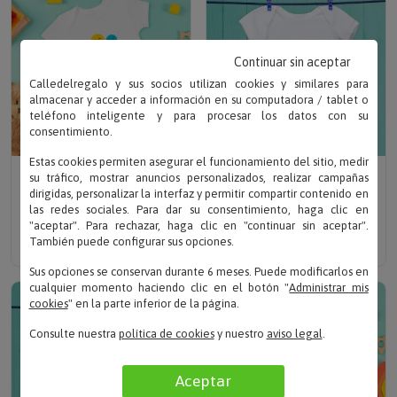
Continuar sin aceptar
Calledelregalo y sus socios utilizan cookies y similares para
almacenar y acceder a información en su computadora / tablet o
teléfono inteligente y para procesar los datos con su
consentimiento.
Estas cookies permiten asegurar el funcionamiento del sitio, medir
Escribe el nombre
Escribe tu nombre
su tráfico, mostrar anuncios personalizados, realizar campañas
BODY PERSONALIZADO
BODY PERSONALIZADO
dirigidas, personalizar la interfaz y permitir compartir contenido en
DE MAYOR QUIERO SER...
FAMILIA MOLONA
las redes sociales. Para dar su consentimiento, haga clic en
"aceptar". Para rechazar, haga clic en "continuar sin aceptar".
Solo 12.95 €
Solo 12.95 €
También puede configurar sus opciones.
Sus opciones se conservan durante 6 meses. Puede modificarlos en
cualquier momento haciendo clic en el botón "
Administrar mis
cookies
" en la parte inferior de la página.
Consulte nuestra
política de cookies
y nuestro
aviso legal
.
Aceptar