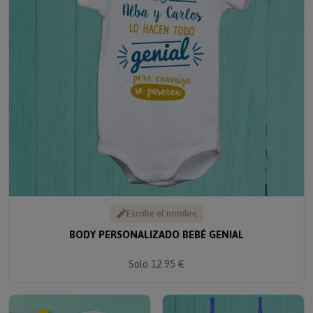
Escribe el nombre
BODY PERSONALIZADO BEBÉ GENIAL
Solo 12.95 €