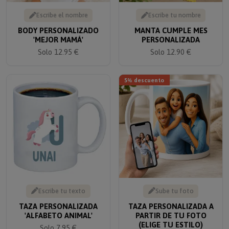
Escribe el nombre
Escribe tu nombre
BODY PERSONALIZADO
MANTA CUMPLE MES
'MEJOR MAMÁ'
PERSONALIZADA
Solo 12.95 €
Solo 12.90 €
5% descuento
Escribe tu texto
Sube tu foto
TAZA PERSONALIZADA
TAZA PERSONALIZADA A
'ALFABETO ANIMAL'
PARTIR DE TU FOTO
(ELIGE TU ESTILO)
Solo 7.95 €