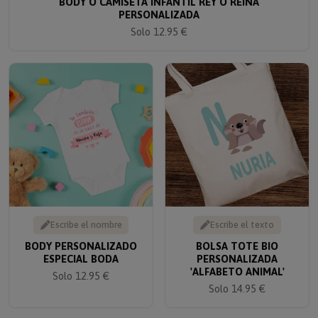
PERSONALIZADA
Solo 12.95 €
Escribe el nombre
Escribe el texto
BODY PERSONALIZADO
BOLSA TOTE BIO
ESPECIAL BODA
PERSONALIZADA
'ALFABETO ANIMAL'
Solo 12.95 €
Solo 14.95 €