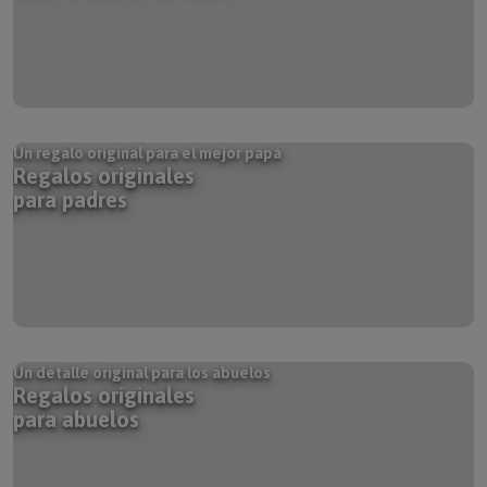
Un regalo original para el mejor papá
Regalos originales
para padres
Un detalle original para los abuelos
Regalos originales
para abuelos