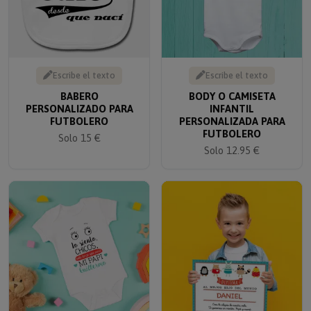
Escribe el texto
Escribe el texto
BABERO
BODY O CAMISETA
PERSONALIZADO PARA
INFANTIL
FUTBOLERO
PERSONALIZADA PARA
FUTBOLERO
Solo 15 €
Solo 12.95 €