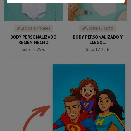
Escribe el nombre
Escribe tu texto
BODY PERSONALIZADO
BODY PERSONALIZADO Y
RECIÉN HECHO
LLEGÓ...
Solo 12.95 €
Solo 12.95 €