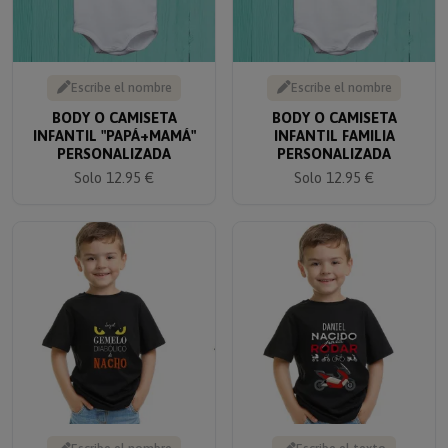
Escribe el nombre
Escribe el nombre
BODY O CAMISETA
BODY O CAMISETA
INFANTIL "PAPÁ+MAMÁ"
INFANTIL FAMILIA
PERSONALIZADA
PERSONALIZADA
Solo 12.95 €
Solo 12.95 €
Escribe el nombre
Escribe el texto