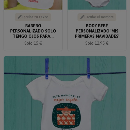
Escribe tu texto
Escribe el nombre
BABERO
BODY BEBÉ
PERSONALIZADO SOLO
PERSONALIZADO 'MIS
TENGO OJOS PARA...
PRIMERAS NAVIDADES'
Solo 15 €
Solo 12.95 €