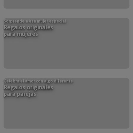
Sorprende a esa mujer especial
Regalos originales
para mujeres
Celebra el amor con algo diferente
Regalos originales
para parejas