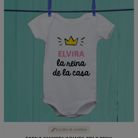
Escribe el nombre
BODY O CAMISETA INFANTIL REY O REINA