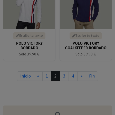
Escribe tu texto
Escribe tu texto
POLO VICTORY
POLO VICTORY
BORDADO
GOALKEEPER BORDADO
Solo 39.90 €
Solo 39.90 €
Inicio
«
1
2
3
4
»
Fin