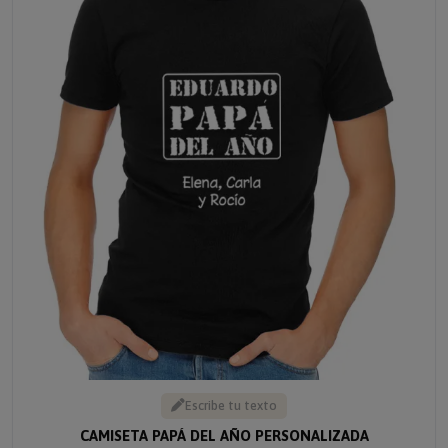
Escribe tu texto
CAMISETA PAPÁ DEL AÑO PERSONALIZADA