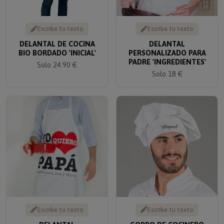
Escribe tu texto
Escribe tu texto
DELANTAL DE COCINA
DELANTAL
BIO BORDADO 'INICIAL'
PERSONALIZADO PARA
PADRE 'INGREDIENTES'
Solo 24.90 €
Solo 18 €
Escribe tu texto
Escribe tu texto
DELANTAL
GORRO DE COCINERO