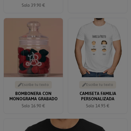
Solo 39.90 €
Escribe tu texto
Escribe tu texto
BOMBONERA CON
CAMISETA FAMILIA
MONOGRAMA GRABADO
PERSONALIZADA
Solo 16.90 €
Solo 14.95 €