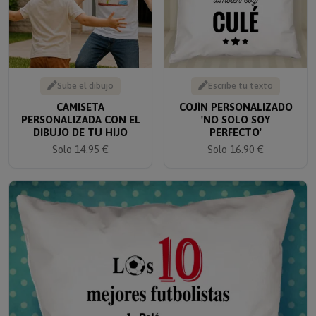
Sube el dibujo
Escribe tu texto
CAMISETA
COJÍN PERSONALIZADO
PERSONALIZADA CON EL
'NO SOLO SOY
DIBUJO DE TU HIJO
PERFECTO'
Solo 14.95 €
Solo 16.90 €