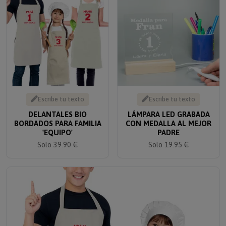
Escribe tu texto
Escribe tu texto
DELANTALES BIO
LÁMPARA LED GRABADA
BORDADOS PARA FAMILIA
CON MEDALLA AL MEJOR
'EQUIPO'
PADRE
Solo 39.90 €
Solo 19.95 €