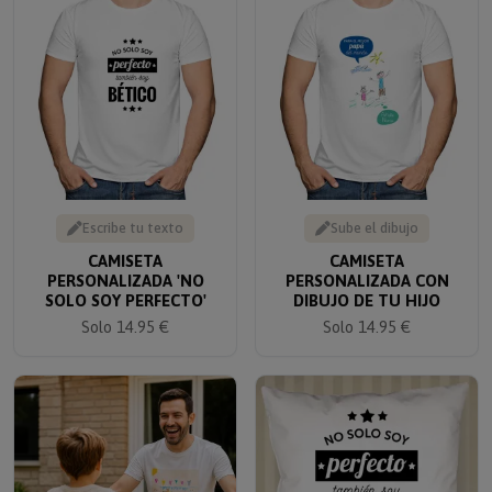
Escribe tu texto
Sube el dibujo
CAMISETA
CAMISETA
PERSONALIZADA 'NO
PERSONALIZADA CON
SOLO SOY PERFECTO'
DIBUJO DE TU HIJO
Solo 14.95 €
Solo 14.95 €