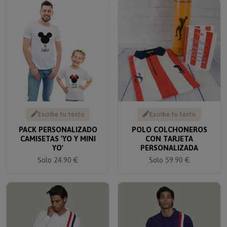
Escribe tu texto
Escribe tu texto
PACK PERSONALIZADO
POLO COLCHONEROS
CAMISETAS 'YO Y MINI
CON TARJETA
YO'
PERSONALIZADA
Solo 24.90 €
Solo 59.90 €