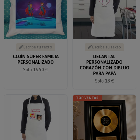
Escribe tu texto
Escribe tu texto
COJÍN SÚPER FAMILIA
DELANTAL
PERSONALIZADO
PERSONALIZADO
CORAZÓN CON DIBUJO
Solo 16.90 €
PARA PAPÁ
Solo 18 €
TOP VENTAS