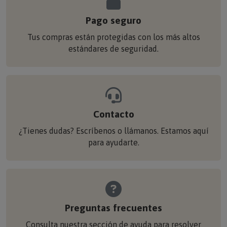
Pago seguro
Tus compras están protegidas con los más altos
estándares de seguridad.
Contacto
¿Tienes dudas? Escríbenos o llámanos. Estamos aquí
para ayudarte.
Preguntas frecuentes
Consulta nuestra sección de ayuda para resolver