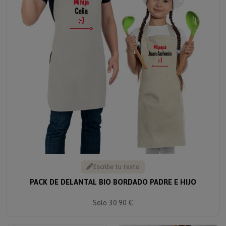
Escribe tu texto
PACK DE DELANTAL BIO BORDADO PADRE E HIJO
Solo 30.90 €