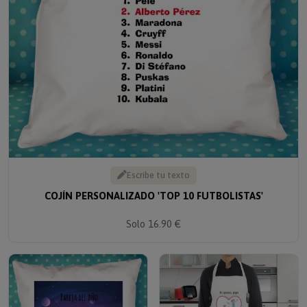
Escribe tu texto
COJÍN PERSONALIZADO 'TOP 10 FUTBOLISTAS'
Solo 16.90 €