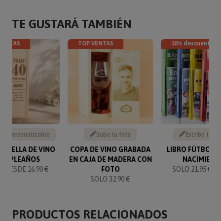
TE GUSTARÁ TAMBIÉN
VENTAS
TOP VENTAS
10% descuento
to personalizable
Sube tu foto
Escribe tu te
BOTELLA DE VINO
COPA DE VINO GRABADA
LIBRO FÚTBOL 
UMPLEAÑOS
EN CAJA DE MADERA CON
NACIMIENT
 DESDE 16.90 €
FOTO
SOLO
21.95 €
19
SOLO 32.90 €
PRODUCTOS RELACIONADOS