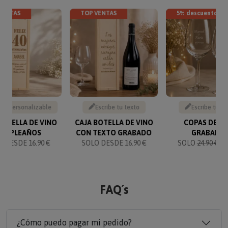
VENTAS
TOP VENTAS
5% descuento
to personalizable
Escribe tu texto
Escribe tu te
BOTELLA DE VINO
CAJA BOTELLA DE VINO
COPAS DE V
UMPLEAÑOS
CON TEXTO GRABADO
GRABADA
 DESDE 16.90 €
SOLO DESDE 16.90 €
SOLO
24.90 €
23
FAQ´s
¿Cómo puedo pagar mi pedido?