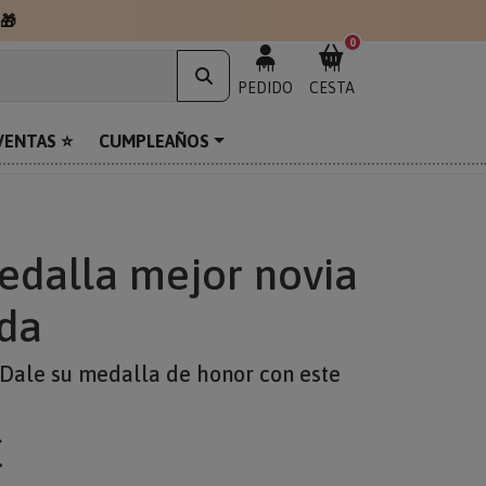
🎁
0
MI
MI
PEDIDO
CESTA
VENTAS ⭐
CUMPLEAÑOS
edalla mejor novia
ada
 ¡Dale su medalla de honor con este
€