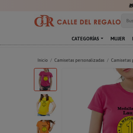

Más
Bus
Sor
Enc
CATEGORÍAS
MUJER
Reg
Inicio
Camisetas personalizadas
Camisetas 