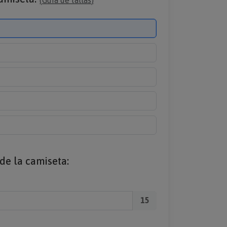
(
Guía de tallas
)
 de la camiseta:
15