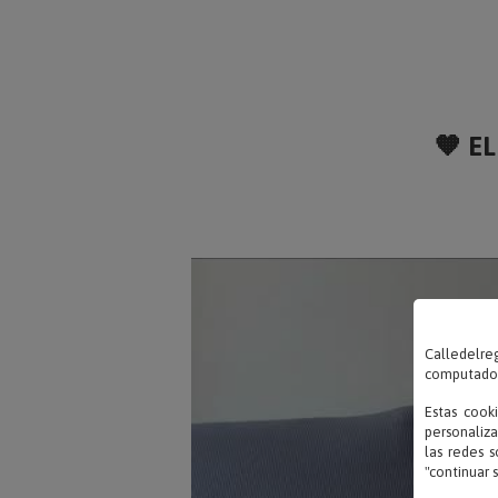
🧡 EL
Calledelreg
computadora
Estas cook
personaliza
las redes s
"continuar 