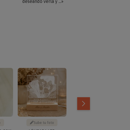
deseando verla y ...»
o
Sube tu foto
Sube tu foto