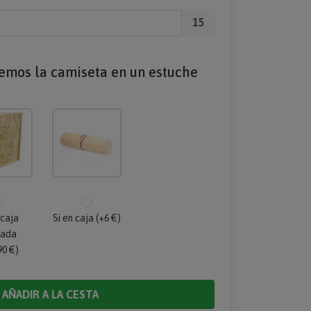
15
iemos la camiseta en un estuche
 caja
Si en caja (+6 €)
bada
90 €)
AÑADIR A LA CESTA