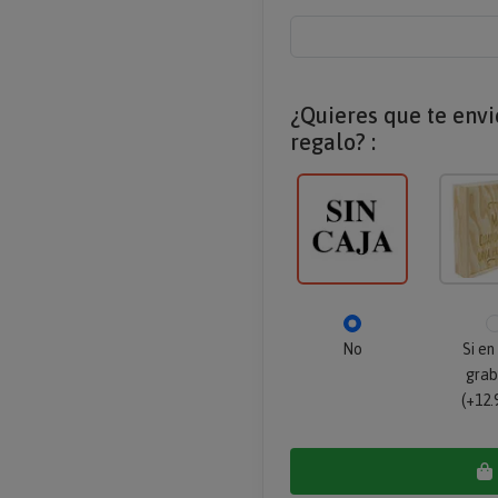
¿Quieres que te env
regalo? :
No
Si en
gra
(+12.