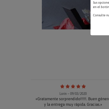
Sus opcion
en el botón
Consulte n
Lorin – 09/03/2020
«Gratamente sorprendido!!!!!. Buen géner
y la entrega muy rápida. Gracias.»