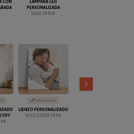
A CON
LÁMPARA LED
COPA DE VINO GRABADA
ABADA
PERSONALIZADA
CON CORAZÓN
€
SOLO 19.95 €
SOLO 12.90 €
TOP VENTAS
ón
Sube tu foto
Texto personalizable
LIZADO
LIENZO PERSONALIZADO
KIT PARA PAREJAS
OTIFY
SOLO DESDE 19.9 €
PERSONALIZADO
9 €
SOLO 49.90 €