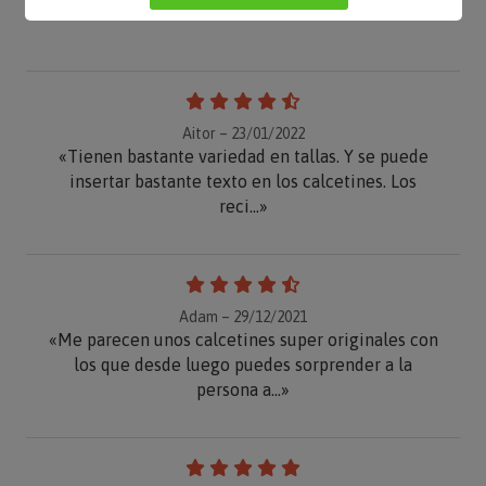
OPINIONES
Aitor – 23/01/2022
«Tienen bastante variedad en tallas. Y se puede
insertar bastante texto en los calcetines. Los
reci...»
Adam – 29/12/2021
«Me parecen unos calcetines super originales con
los que desde luego puedes sorprender a la
persona a...»