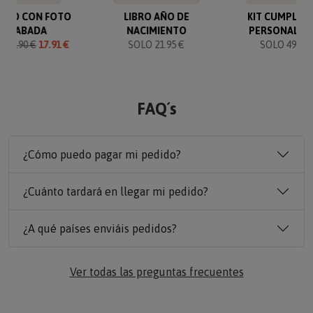
VERO CON FOTO
LIBRO AÑO DE
KIT CUMPLEA
GRABADA
NACIMIENTO
PERSONALIZ
O
19.90 €
17.91 €
SOLO 21.95 €
SOLO 49.90 
FAQ´s
¿Cómo puedo pagar mi pedido?
¿Cuánto tardará en llegar mi pedido?
¿A qué países enviáis pedidos?
Ver todas las preguntas frecuentes