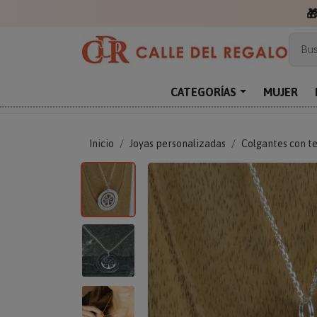

Más
Bus
Sor
Enc
CATEGORÍAS
MUJER
Reg
Inicio
Joyas personalizadas
Colgantes con t