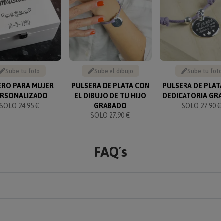
Sube tu foto
Sube el dibujo
Sube tu fot
ERO PARA MUJER
PULSERA DE PLATA CON
PULSERA DE PLAT
ERSONALIZADO
EL DIBUJO DE TU HIJO
DEDICATORIA GR
SOLO 24.95 €
GRABADO
SOLO 27.90 
SOLO 27.90 €
FAQ´s