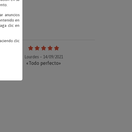
ento.
ar anuncios
contenido en
haga clic en
ciendo clic
Lourdes – 14/09/2021
«Todo perfecto»