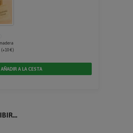
 madera
 (+10 €)
AÑADIR A LA CESTA
BIR...