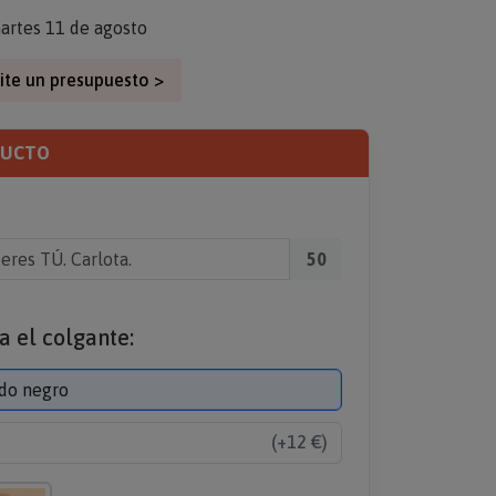
artes 11 de agosto
ite un presupuesto >
DUCTO
50
a el colgante:
do negro
(+12 €)