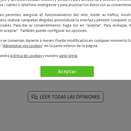
 / tablet o teléfono inteligente y para procesar los datos con su consentimi
ies permiten asegurar el funcionamiento del sitio, medir su tráfico, mostr
OPINIONES
dos, realizar campañas dirigidas, personalizar la interfaz y permitir compartir 
ociales. Para dar su consentimiento, haga clic en "aceptar". Para rechazar, 
sin aceptar". También puede configurar sus opciones.
es se conservan durante 6 meses. Puede modificarlos en cualquier momento ha
 "
Administrar mis cookies
" en la parte inferior de la página.
uestra
política de cookies
y nuestro
aviso legal
.
LuiRteam – 15/02/2022
on
«Muy Rápido y elegante colgante.»
na
Aceptar
LEER TODAS LAS OPINIONES