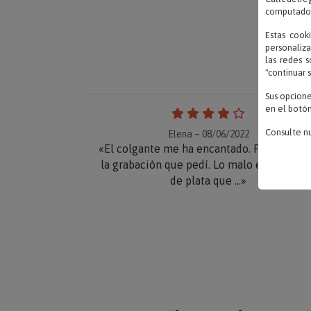
computadora
Estas cook
personaliza
las redes s
"continuar 
Sus opcion
en el botón
Consulte n
Elena – 08/06/2022
«El colgante me ha encantado. Perfecto c
la grabaciòn que pedí. Lo malo es la cade
de plata que ...»