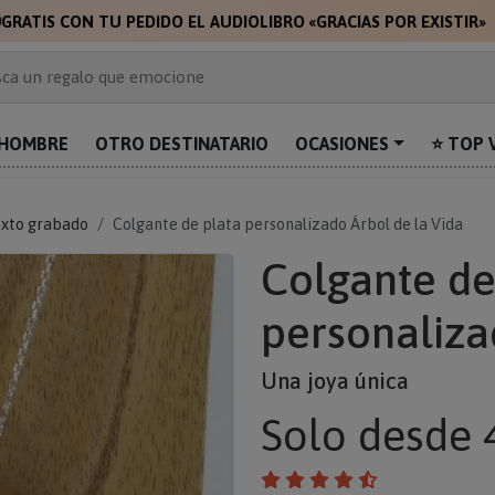

GRATIS CON TU PEDIDO EL AUDIOLIBRO «GRACIAS POR EXISTIR»
 de 2.000 ideas de regalo
ca un regalo que emocione
prende con algo único
uentra el regalo perfecto para mamá
HOMBRE
OTRO DESTINATARIO
OCASIONES
⭐ TOP 
alos personalizados para sorprender
exto grabado
Colgante de plata personalizado Árbol de la Vida
Colgante de
personaliza
Una joya única
Solo
desde 