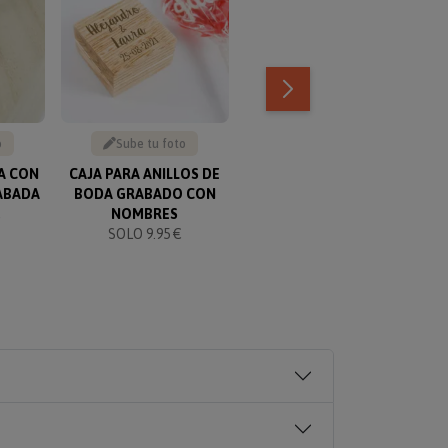
o
Sube tu foto
Sube tu foto
A CON
CAJA PARA ANILLOS DE
LLAVERO FLOR GRABADO
LL
ABADA
BODA GRABADO CON
SOLO 19.90 €
€
NOMBRES
SOLO 9.95 €