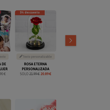
5% descuento
texto
Texto personalizable
Sube tu foto
A DE
ROSA ETERNA
DIPLOMA PERGAMINO A
C
UJER
PERSONALIZADA
LA MEJOR MADRE
90 €
SOLO
21.99 €
20.89 €
SOLO 12.90 €