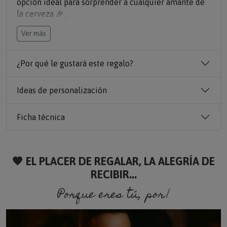
opción ideal para sorprender a cualquier amante de
la cerveza 🎉.
Fabricada en cristal de calidad y presentada en un
Ver más
estuche, es un detalle perfecto para sorprender a tu
padre por su cumpleaños, a tu hermano por Navidad.
Cada vez que levante la jarra, se acordará de ti 🍻.
¿Por qué le gustará este regalo?
La jarra de cerveza irá
personalizada con su edad y
el nombre
. Una idea original para regalar.
Ideas de personalización
Ficha técnica
🧡 EL PLACER DE REGALAR, LA ALEGRÍA DE
RECIBIR...
Porque eres tú, porque soy