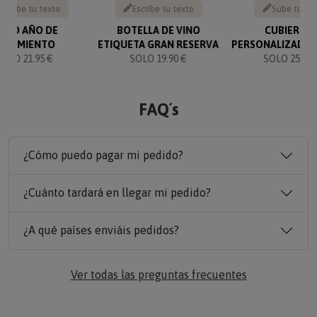
Escribe tu texto
Escribe tu texto
Sube tu fo
IBRO AÑO DE
BOTELLA DE VINO
CUBIERTO
NACIMIENTO
ETIQUETA GRAN RESERVA
PERSONALIZADOS
SOLO 21.95 €
SOLO 19.90 €
SOLO 25.90 
FAQ´s
¿Cómo puedo pagar mi pedido?
¿Cuánto tardará en llegar mi pedido?
¿A qué países enviáis pedidos?
Ver todas las preguntas frecuentes