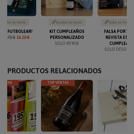
Escribe tu texto
Escribe tu texto
Sube tu foto y 
O ¡A FUTBOLEAR!
KIT CUMPLEAÑOS
FALSA PORTAD
O
16.95 €
16.10 €
PERSONALIZADO
REVISTA ESPE
SOLO 49.90 €
CUMPLEAÑ
SOLO DESDE 14
PRODUCTOS RELACIONADOS
VENTAS
TOP VENTAS