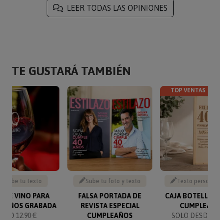
LEER TODAS LAS OPINIONES
TE GUSTARÁ TAMBIÉN
TOP VENTAS
Escribe tu texto
Sube tu foto y texto
Texto personal
 DE VINO PARA
FALSA PORTADA DE
CAJA BOTELLA D
EAÑOS GRABADA
REVISTA ESPECIAL
CUMPLEAÑ
SOLO 12.90 €
CUMPLEAÑOS
SOLO DESDE 16