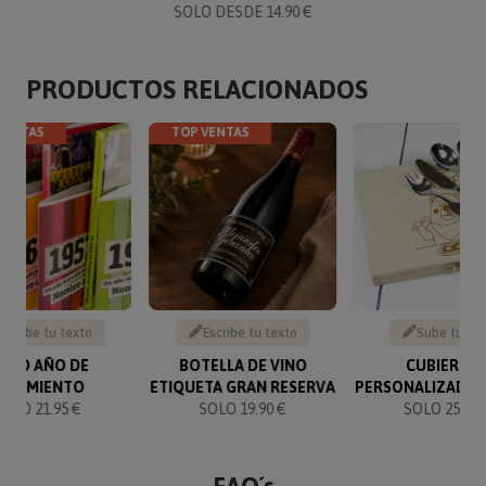
SOLO DESDE 14.90 €
PRODUCTOS RELACIONADOS
VENTAS
TOP VENTAS
Escribe tu texto
Escribe tu texto
Sube tu fo
IBRO AÑO DE
BOTELLA DE VINO
CUBIERTO
NACIMIENTO
ETIQUETA GRAN RESERVA
PERSONALIZADOS
SOLO 21.95 €
SOLO 19.90 €
SOLO 25.90 