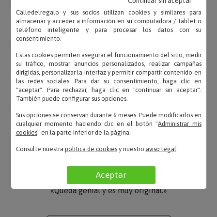
Continuar sin aceptar
Calledelregalo y sus socios utilizan cookies y similares para
almacenar y acceder a información en su computadora / tablet o
teléfono inteligente y para procesar los datos con su
consentimiento.
Mery – 02/09/2022
«Tanto la cajita de madera como la jarra de
Estas cookies permiten asegurar el funcionamiento del sitio, medir
cerveza le encantó a mí chico! Todo muy bonito y
su tráfico, mostrar anuncios personalizados, realizar campañas
de calid...»
dirigidas, personalizar la interfaz y permitir compartir contenido en
las redes sociales. Para dar su consentimiento, haga clic en
"aceptar". Para rechazar, haga clic en "continuar sin aceptar".
También puede configurar sus opciones.
Sus opciones se conservan durante 6 meses. Puede modificarlos en
Fani – 26/03/2020
cualquier momento haciendo clic en el botón "
Administrar mis
«Un producto 10!!»
cookies
" en la parte inferior de la página.
Consulte nuestra
política de cookies
y nuestro
aviso legal
.
Aceptar
Leticia – 25/08/2019
«Queda genial y es muy original.»