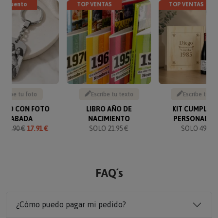
descuento
TOP VENTAS
TOP VENTAS
Sube tu foto
Escribe tu texto
Escribe tu te
VERO CON FOTO
LIBRO AÑO DE
KIT CUMPLEA
GRABADA
NACIMIENTO
PERSONALIZ
O
19.90 €
17.91 €
SOLO 21.95 €
SOLO 49.90 
FAQ´s
¿Cómo puedo pagar mi pedido?