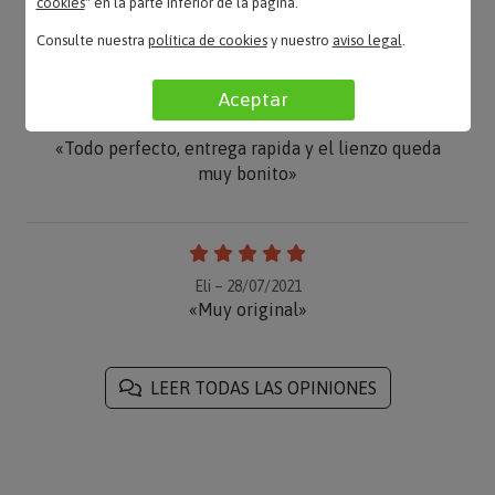
cookies
" en la parte inferior de la página.
Consulte nuestra
política de cookies
y nuestro
aviso legal
.
Aceptar
Luz – 02/09/2021
«Todo perfecto, entrega rapida y el lienzo queda
muy bonito»
Eli – 28/07/2021
«Muy original»
LEER TODAS LAS OPINIONES