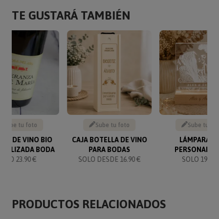
TE GUSTARÁ TAMBIÉN
Sube tu foto
Sube tu foto
Sube tu fo
LLA DE VINO BIO
CAJA BOTELLA DE VINO
LÁMPARA L
ONALIZADA BODA
PARA BODAS
PERSONALIZ
SOLO 23.90 €
SOLO DESDE 16.90 €
SOLO 19.95 
PRODUCTOS RELACIONADOS