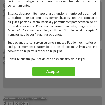
Con el nombre de la persona más especial
teléfono inteligente y para procesar los datos con su
Regalos
consentimiento.
con nombre
Estas cookies permiten asegurar el funcionamiento del sitio, medir
su tráfico, mostrar anuncios personalizados, realizar campañas
dirigidas, personalizar la interfaz y permitir compartir contenido en
las redes sociales. Para dar su consentimiento, haga clic en
"aceptar". Para rechazar, haga clic en "continuar sin aceptar".
También puede configurar sus opciones.
Sus opciones se conservan durante 6 meses. Puede modificarlos en
cualquier momento haciendo clic en el botón "
Administrar mis
Los más emotivos de los pequeños artistas
cookies
" en la parte inferior de la página.
Regalos con
el dibujo de tus hijos
Consulte nuestra
política de cookies
y nuestro
aviso legal
.
Aceptar
Personaliza con tus iniciales
Regalos con