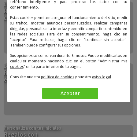
Con el nombre de la persona más especial
teléfono inteligente y para procesar los datos con su
Regalos
consentimiento.
con nombre
Estas cookies permiten asegurar el funcionamiento del sitio, medir
su tráfico, mostrar anuncios personalizados, realizar campañas
dirigidas, personalizar la interfaz y permitir compartir contenido en
las redes sociales. Para dar su consentimiento, haga clic en
"aceptar". Para rechazar, haga clic en "continuar sin aceptar".
También puede configurar sus opciones.
Sus opciones se conservan durante 6 meses. Puede modificarlos en
cualquier momento haciendo clic en el botón "
Administrar mis
Los más emotivos de los pequeños artistas
cookies
" en la parte inferior de la página.
Regalos con
el dibujo de tus hijos
Consulte nuestra
política de cookies
y nuestro
aviso legal
.
Aceptar
Personaliza con tus iniciales
Regalos con