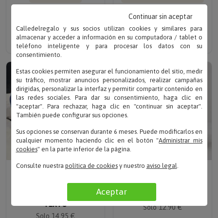
TAZA PERSONALIZADA A
ALBORNOZ BORDADO
PARTIR DE TU FOTO
CON MOTIVO Y NOMBRE
Continuar sin aceptar
(ELIGE TU ESTILO)
Solo 39.90 €
Calledelregalo y sus socios utilizan cookies y similares para
Solo
7.95 €
7.55 €
almacenar y acceder a información en su computadora / tablet o
teléfono inteligente y para procesar los datos con su
consentimiento.
Estas cookies permiten asegurar el funcionamiento del sitio, medir
su tráfico, mostrar anuncios personalizados, realizar campañas
dirigidas, personalizar la interfaz y permitir compartir contenido en
las redes sociales. Para dar su consentimiento, haga clic en
"aceptar". Para rechazar, haga clic en "continuar sin aceptar".
También puede configurar sus opciones.
Sus opciones se conservan durante 6 meses. Puede modificarlos en
cualquier momento haciendo clic en el botón "
Administrar mis
cookies
" en la parte inferior de la página.
Consulte nuestra
política de cookies
y nuestro
aviso legal
.
Escribe tu texto
Escribe tu texto
CALCETINES BIO
COPA DE VINO GRABADA
PERSONALIZADOS CON
CON MONOGRAMA
Aceptar
TEXTO
Solo 12.90 €
Solo 14.95 €