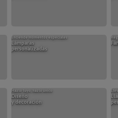
Enciende momentos especiales
Rega
Lámparas
Fa
personalizadas
Hazlo tuyo, hazlo único
Llev
Diseño
Ll
y decoración
pe