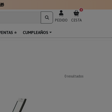
🎁
0
MI
MI
PEDIDO
CESTA
VENTAS ⭐
CUMPLEAÑOS
0
resultados