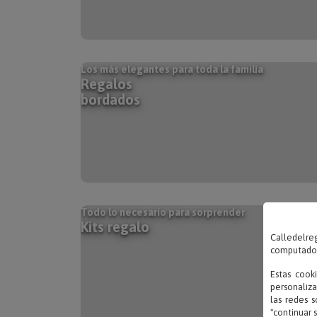
Los más elegantes para toda la familia
Regalos
bordados
Todo lo necesario para sorprender
Kits regalo
Calledelreg
computadora
Estas cook
personaliza
las redes s
"continuar 