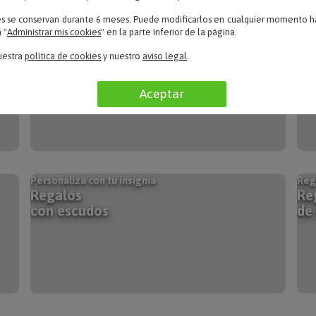
es se conservan durante 6 meses. Puede modificarlos en cualquier momento ha
 "
Administrar mis cookies
" en la parte inferior de la página.
Los más emotivos de los pequeños artistas
Pers
Regalos con
Re
uestra
política de cookies
y nuestro
aviso legal
.
el dibujo de tus hijos
mo
Aceptar
Personaliza con tu insignia
Reg
Regalos
Re
con escudos
de