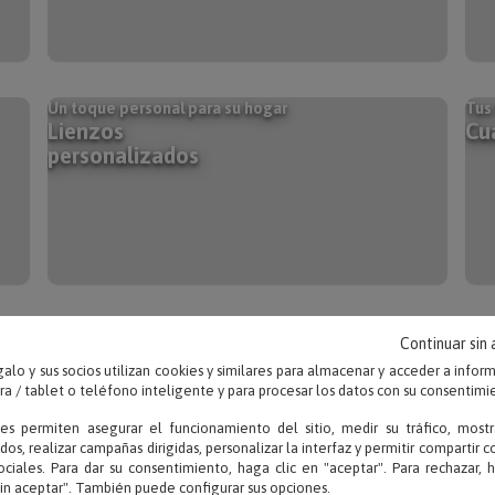
Un toque personal para su hogar
Tus 
Lienzos
Cu
personalizados
Hazlos únicos
Rec
Continuar sin
Cubiertos
Re
alo y sus socios utilizan cookies y similares para almacenar y acceder a infor
personalizados
co
 / tablet o teléfono inteligente y para procesar los datos con su consentimi
ies permiten asegurar el funcionamiento del sitio, medir su tráfico, mostr
dos, realizar campañas dirigidas, personalizar la interfaz y permitir compartir 
ociales. Para dar su consentimiento, haga clic en "aceptar". Para rechazar, 
sin aceptar". También puede configurar sus opciones.