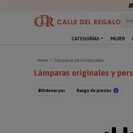

Más
Bus
Sor
Enc
CATEGORÍAS
MUJER
Reg
Inicio
Lámparas personalizadas
Lámparas originales y per
Ordenar por
Rango de precios
1