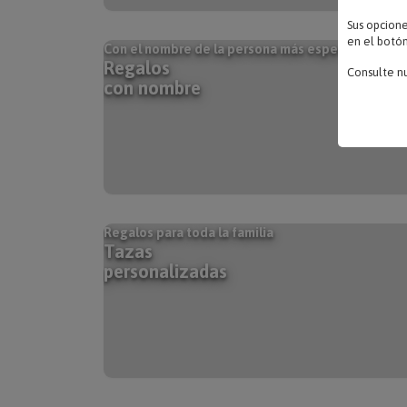
Sus opcion
en el botón
Con el nombre de la persona más especial
Regalos
Consulte n
con nombre
Regalos para toda la familia
Tazas
personalizadas