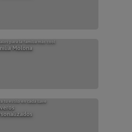
los para la familia más cool
milia Molona
a tu estilo en cada llave
averos
rsonalizados