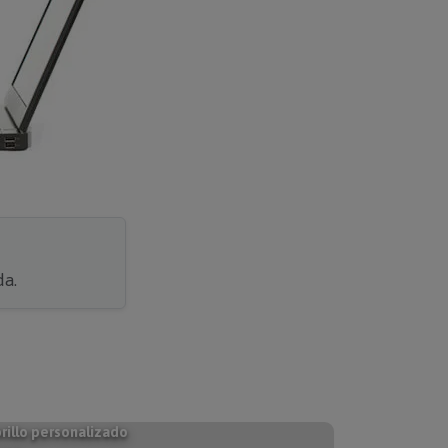
da.
rillo personalizado