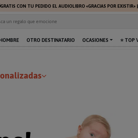

GRATIS CON TU PEDIDO EL AUDIOLIBRO «GRACIAS POR EXISTIR»
 de 2.000 ideas de regalo
ca un regalo que emocione
prende con algo único
uentra el regalo perfecto para mamá
HOMBRE
OTRO DESTINATARIO
OCASIONES
⭐ TOP 
alos personalizados para sorprender
sonalizadas