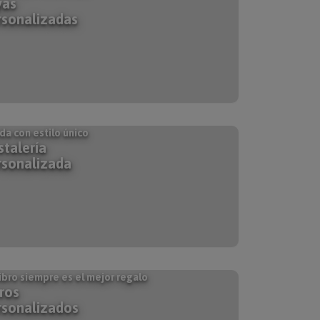
yas
rsonalizadas
da con estilo único
stalería
rsonalizada
ibro siempre es el mejor regalo
ros
rsonalizados