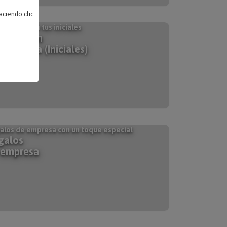
ciendo clic
onaliza con tus iniciales
galos con
nograma (Iniciales)
alos de empresa con un toque especial
galos
 empresa