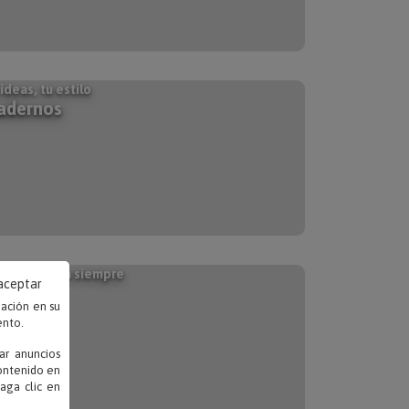
ideas, tu estilo
adernos
uerdos para siempre
 aceptar
galos
mación en su
n fotos
ento.
ar anuncios
contenido en
haga clic en