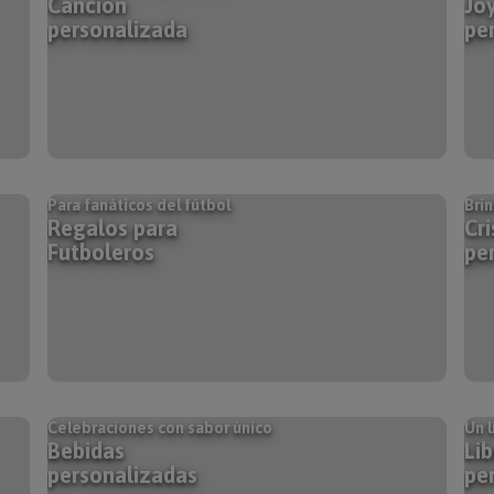
Canción
Jo
personalizada
pe
Para fanáticos del fútbol
Brin
Regalos para
Cri
Futboleros
pe
Celebraciones con sabor único
Un l
Bebidas
Lib
personalizadas
pe