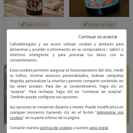
Sube tu foto
Escribe tu texto
BOTELLA DE VINO
BOTELLA DE VINO
PERSONALIZADA CON
RAZONES PARA SER
Continuar sin aceptar
FOTO
MAMÁ
Calledelregalo y sus socios utilizan cookies y similares para
Solo 19.90 €
Solo 19.90 €
almacenar y acceder a información en su computadora / tablet o
teléfono inteligente y para procesar los datos con su
consentimiento.
Estas cookies permiten asegurar el funcionamiento del sitio, medir
su tráfico, mostrar anuncios personalizados, realizar campañas
dirigidas, personalizar la interfaz y permitir compartir contenido en
las redes sociales. Para dar su consentimiento, haga clic en
"aceptar". Para rechazar, haga clic en "continuar sin aceptar".
También puede configurar sus opciones.
Sus opciones se conservan durante 6 meses. Puede modificarlos en
cualquier momento haciendo clic en el botón "
Administrar mis
cookies
" en la parte inferior de la página.
Consulte nuestra
política de cookies
y nuestro
aviso legal
.
Sube tu foto
Escribe tu texto