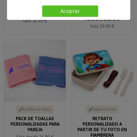
COJÍN PERSONALIZADO
COLGANTE CORAZÓN
FOTOS COLLAGE
CON CRISTALES
Aceptar
PERSONALIZADO
Solo 16.90 €
Solo 19.90 €
Escribe tu texto
Sube tu foto
PACK DE TOALLAS
RETRATO
PERSONALIZADAS PARA
PERSONALIZADO A
PAREJA
PARTIR DE TU FOTO EN
FIAMBRERA
Solo desde 26.90 €