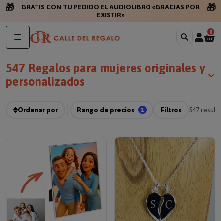
🎁
🎁
GRATIS CON TU PE
0
547 Regalos para mujeres originales y
personalizados
Ordenar por
Rango de precios
1
Filtros
547
result