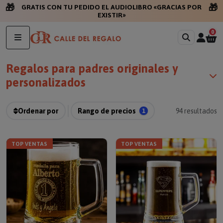
🎁
🎁
GRATIS CON TU PEDIDO
0
Regalos para padres originales y
personalizados
Ordenar por
Rango de precios
1
94
resultados
TOP VENTAS
TOP VENTAS