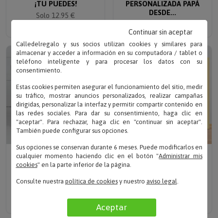
DESDE...
Solo 12.95 €
Solo 14.95 €
Continuar sin aceptar
Calledelregalo y sus socios utilizan cookies y similares para
almacenar y acceder a información en su computadora / tablet o
teléfono inteligente y para procesar los datos con su
consentimiento.
Estas cookies permiten asegurar el funcionamiento del sitio, medir
su tráfico, mostrar anuncios personalizados, realizar campañas
dirigidas, personalizar la interfaz y permitir compartir contenido en
las redes sociales. Para dar su consentimiento, haga clic en
"aceptar". Para rechazar, haga clic en "continuar sin aceptar".
También puede configurar sus opciones.
Sus opciones se conservan durante 6 meses. Puede modificarlos en
Escribe tu texto
Escribe tu texto
cualquier momento haciendo clic en el botón "
Administrar mis
DIPLOMA PERGAMINO A
DIPLOMA
cookies
" en la parte inferior de la página.
LOS MEJORES PADRES
PERSONALIZADO
Consulte nuestra
política de cookies
y nuestro
aviso legal
.
DEL MUNDO
Solo desde 14.90 €
Solo 11.90 €
Aceptar