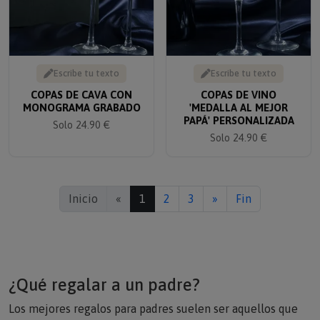
Escribe tu texto
Escribe tu texto
COPAS DE CAVA CON
COPAS DE VINO
MONOGRAMA GRABADO
'MEDALLA AL MEJOR
PAPÁ' PERSONALIZADA
Solo 24.90 €
Solo 24.90 €
Inicio
«
1
2
3
»
Fin
¿Qué regalar a un padre?
Los mejores regalos para padres suelen ser aquellos que
combinan utilidad y valor emocional. Los regalos