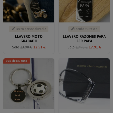
Texto personalizable
Escribe tu texto
LLAVERO MOTO
LLAVERO RAZONES PARA
GRABADO
SER PAPÁ
Solo
13.90 €
12.51 €
Solo
19.90 €
17.91 €
10% descuento
Escribe tu texto
Escribe tu texto