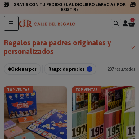
🎁
🎁
GRATIS CON TU PEDIDO EL
0
Regalos para padres originales y
personalizados
Ordenar por
Rango de precios
3
287
resultados
TOP VENTAS
TOP VENTAS