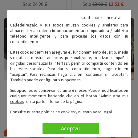
Solo 24.90 €
Solo
13.90 €
12.51 €
Continuar sin aceptar
TOP VENTAS
Calledelregalo y sus socios utilizan cookies y similares para
almacenar y acceder a información en su computadora / tablet o
teléfono inteligente y para procesar los datos con su
consentimiento.
Estas cookies permiten asegurar el funcionamiento del sitio, medir
su tráfico, mostrar anuncios personalizados, realizar campañas
dirigidas, personalizar la interfaz y permitir compartir contenido en
las redes sociales. Para dar su consentimiento, haga clic en
"aceptar". Para rechazar, haga clic en "continuar sin aceptar".
También puede configurar sus opciones.
Escribe tu texto
Escribe tu texto
Sus opciones se conservan durante 6 meses. Puede modificarlos en
LLAVERO CON TU LETRA
JARRA DE CERVEZA
cualquier momento haciendo clic en el botón "
Administrar mis
GRABADA
VINTAGE
cookies
" en la parte inferior de la página.
PERSONALIZADA
Solo 29.90 €
Solo 14.90 €
Consulte nuestra
política de cookies
y nuestro
aviso legal
.
Aceptar
NOVEDAD
NOVEDAD