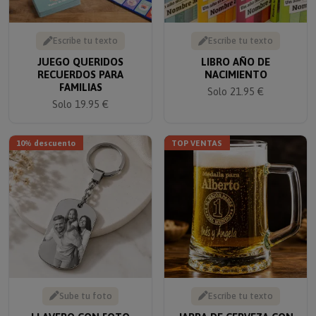
Escribe tu texto
Escribe tu texto
JUEGO QUERIDOS
LIBRO AÑO DE
RECUERDOS PARA
NACIMIENTO
FAMILIAS
Solo 21.95 €
Solo 19.95 €
10% descuento
TOP VENTAS
Sube tu foto
Escribe tu texto
LLAVERO CON FOTO
JARRA DE CERVEZA CON