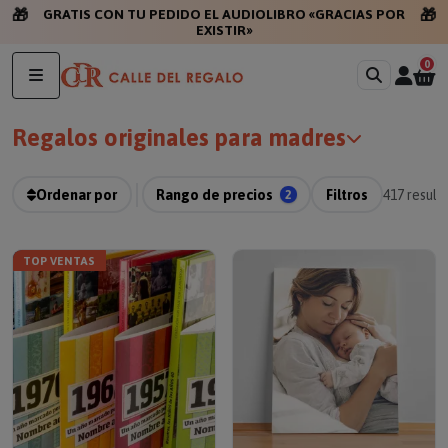
🎁
🎁
GRATIS CON TU PEDIDO EL AUDIOLIBRO «G
0
Regalos originales para madres
Ordenar por
Rango de precios
2
Filtros
417
result
TOP VENTAS