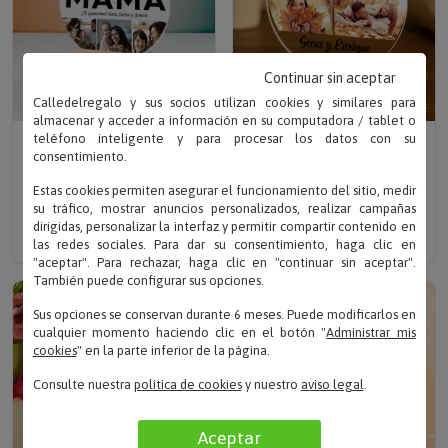
Continuar sin aceptar
Calledelregalo y sus socios utilizan cookies y similares para
almacenar y acceder a información en su computadora / tablet o
Escribe tu texto
Sube tu foto
teléfono inteligente y para procesar los datos con su
consentimiento.
LÁMPARA LED
LÁMPARA
PERSONALIZADA MAMÁ
PERSONALIZADA CON
Estas cookies permiten asegurar el funcionamiento del sitio, medir
COLLAGE
FOTOS
su tráfico, mostrar anuncios personalizados, realizar campañas
Solo 19.95 €
Solo 19.95 €
dirigidas, personalizar la interfaz y permitir compartir contenido en
las redes sociales. Para dar su consentimiento, haga clic en
"aceptar". Para rechazar, haga clic en "continuar sin aceptar".
También puede configurar sus opciones.
Sus opciones se conservan durante 6 meses. Puede modificarlos en
cualquier momento haciendo clic en el botón "
Administrar mis
cookies
" en la parte inferior de la página.
Consulte nuestra
política de cookies
y nuestro
aviso legal
.
Aceptar