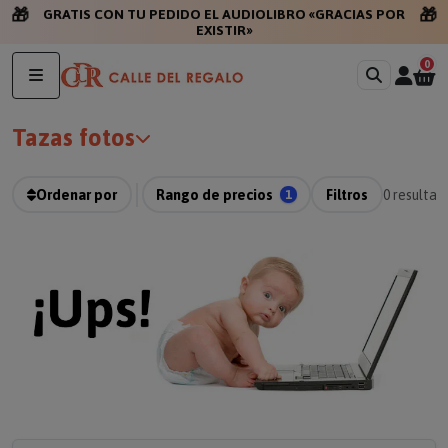
🎁
🎁
GRATIS CON
0
Tazas fotos
Ordenar por
Rango de precios
1
Filtros
0
resultad