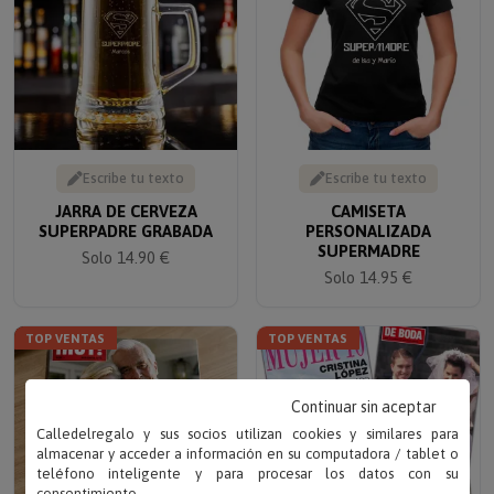
Escribe tu texto
Escribe tu texto
JARRA DE CERVEZA
CAMISETA
SUPERPADRE GRABADA
PERSONALIZADA
SUPERMADRE
Solo 14.90 €
Solo 14.95 €
TOP VENTAS
TOP VENTAS
Continuar sin aceptar
Calledelregalo y sus socios utilizan cookies y similares para
almacenar y acceder a información en su computadora / tablet o
teléfono inteligente y para procesar los datos con su
consentimiento.