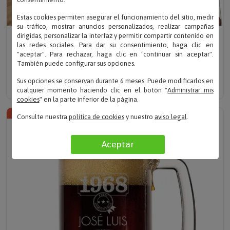
Estas cookies permiten asegurar el funcionamiento del sitio, medir
su tráfico, mostrar anuncios personalizados, realizar campañas
dirigidas, personalizar la interfaz y permitir compartir contenido en
Sube tu foto y texto
Sube tu foto y texto
las redes sociales. Para dar su consentimiento, haga clic en
FALSA PORTADA DE
FALSA PORTADA DE
"aceptar". Para rechazar, haga clic en "continuar sin aceptar".
REVISTA BODA DE ORO Y
REVISTA PARA MUJER
También puede configurar sus opciones.
PLATA
Solo desde 14.90 €
Sus opciones se conservan durante 6 meses. Puede modificarlos en
Solo desde 14.90 €
cualquier momento haciendo clic en el botón "
Administrar mis
cookies
" en la parte inferior de la página.
TOP VENTAS
Consulte nuestra
política de cookies
y nuestro
aviso legal
.
Aceptar