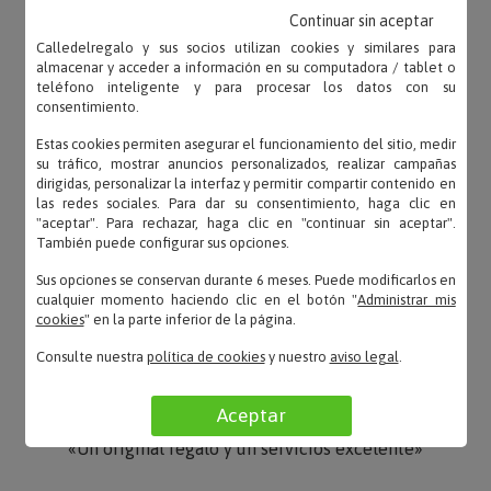
Continuar sin aceptar
OPINIONES
Calledelregalo y sus socios utilizan cookies y similares para
almacenar y acceder a información en su computadora / tablet o
teléfono inteligente y para procesar los datos con su
consentimiento.
Estas cookies permiten asegurar el funcionamiento del sitio, medir
Rocio – 04/01/2020
su tráfico, mostrar anuncios personalizados, realizar campañas
«Estupendo!!!!»
dirigidas, personalizar la interfaz y permitir compartir contenido en
las redes sociales. Para dar su consentimiento, haga clic en
"aceptar". Para rechazar, haga clic en "continuar sin aceptar".
También puede configurar sus opciones.
Sus opciones se conservan durante 6 meses. Puede modificarlos en
Fernando – 08/12/2019
cualquier momento haciendo clic en el botón "
Administrar mis
«Ha sido un gran acierto!!!!»
cookies
" en la parte inferior de la página.
Consulte nuestra
política de cookies
y nuestro
aviso legal
.
Aceptar
Sandra – 19/11/2019
«Un original regalo y un servicios excelente»