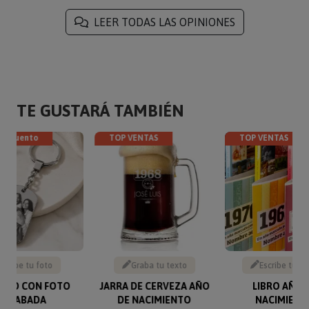
LEER TODAS LAS OPINIONES
TE GUSTARÁ TAMBIÉN
descuento
TOP VENTAS
TOP VENTAS
Sube tu foto
Graba tu texto
Escribe tu te
VERO CON FOTO
JARRA DE CERVEZA AÑO
LIBRO AÑO 
GRABADA
DE NACIMIENTO
NACIMIENT