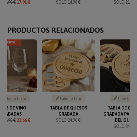
O
19.90 €
17.91 €
SOLO 14.90 €
SOLO 21.95 
PRODUCTOS RELACIONADOS
escuento
Escribe tu texto
Sube tu foto
Sube tu fo
PAS DE VINO
TABLA DE QUESOS
TABLA DE QU
GRABADAS
GRABADA
GRABADA PARA 
O
24.90 €
23.66 €
SOLO 24.90 €
DEL QUES
SOLO 24.90 