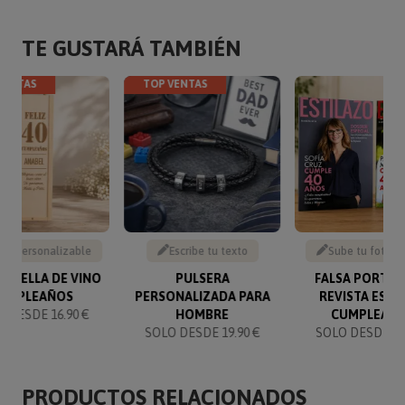
TE GUSTARÁ TAMBIÉN
VENTAS
TOP VENTAS
to personalizable
Escribe tu texto
Sube tu foto y 
BOTELLA DE VINO
PULSERA
FALSA PORTAD
UMPLEAÑOS
PERSONALIZADA PARA
REVISTA ESPE
 DESDE 16.90 €
HOMBRE
CUMPLEAÑ
SOLO DESDE 19.90 €
SOLO DESDE 14
PRODUCTOS RELACIONADOS