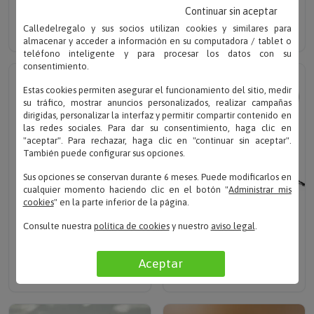
PERSONALIZADO
Solo desde 14.90 €
Continuar sin aceptar
Solo 18 €
Calledelregalo y sus socios utilizan cookies y similares para
almacenar y acceder a información en su computadora / tablet o
teléfono inteligente y para procesar los datos con su
consentimiento.
Estas cookies permiten asegurar el funcionamiento del sitio, medir
su tráfico, mostrar anuncios personalizados, realizar campañas
dirigidas, personalizar la interfaz y permitir compartir contenido en
las redes sociales. Para dar su consentimiento, haga clic en
"aceptar". Para rechazar, haga clic en "continuar sin aceptar".
También puede configurar sus opciones.
Sus opciones se conservan durante 6 meses. Puede modificarlos en
cualquier momento haciendo clic en el botón "
Administrar mis
cookies
" en la parte inferior de la página.
Escribe tu texto
Escribe tu texto
Consulte nuestra
política de cookies
y nuestro
aviso legal
.
GEMELOS DE SU INICIAL
JUEGO DE DECANTADOR
PARA HOMBRE
GLOBE DELUXE
Aceptar
Solo 26.90 €
Solo 69 €