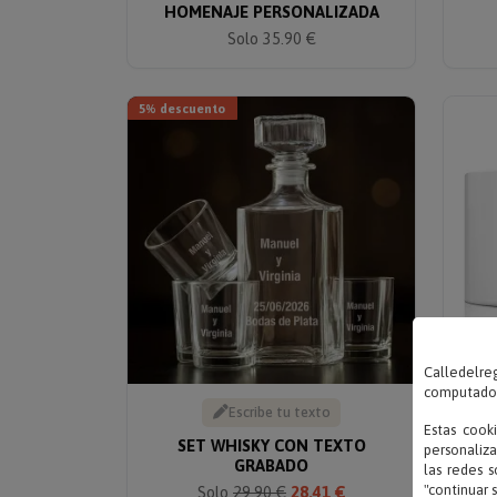
HOMENAJE PERSONALIZADA
Solo 35.90 €
5% descuento
Calledelreg
computadora
Escribe tu texto
Estas cook
SET WHISKY CON TEXTO
personaliza
GRABADO
las redes s
"continuar 
Solo
29.90 €
28.41 €