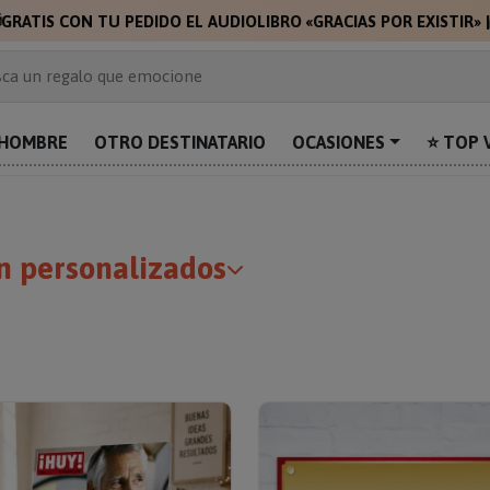
🎁
🎁
GRAT
 de 2.000 ideas de regalo
ca un regalo que emocione
prende con algo único
uentra el regalo perfecto para mamá
HOMBRE
OTRO DESTINATARIO
OCASIONES
⭐ TOP 
alos personalizados para sorprender
ón personalizados