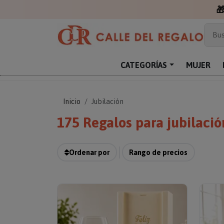
Más
Bus
Sor
Enc
CATEGORÍAS
MUJER
Reg
Inicio
Jubilación
175 Regalos para jubilaci
Ordenar por
Rango de precios