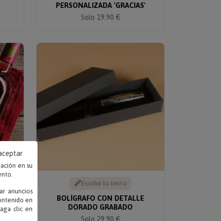
PERSONALIZADA 'GRACIAS'
Solo 19.90 €
 aceptar
mación en su
ento.
Escribe tu texto
ar anuncios
ARA
BOLÍGRAFO CON DETALLE
contenido en
DORADO GRABADO
haga clic en
Solo 29.90 €