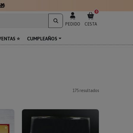
0
MI
MI
PEDIDO
CESTA
VENTAS ⭐
CUMPLEAÑOS
175
resultados