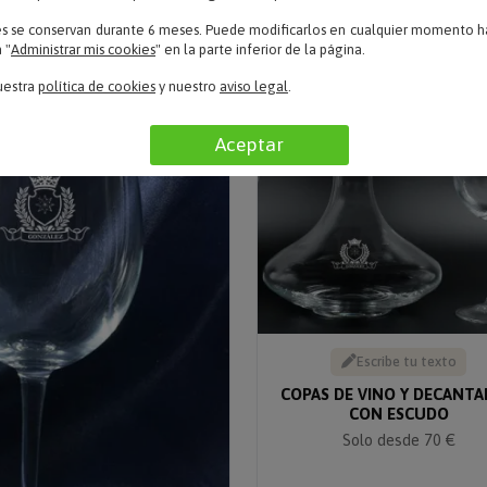
es se conservan durante 6 meses. Puede modificarlos en cualquier momento ha
 "
Administrar mis cookies
" en la parte inferior de la página.
uestra
política de cookies
y nuestro
aviso legal
.
Aceptar
Escribe tu texto
COPAS DE VINO Y DECANT
CON ESCUDO
Solo desde 70 €