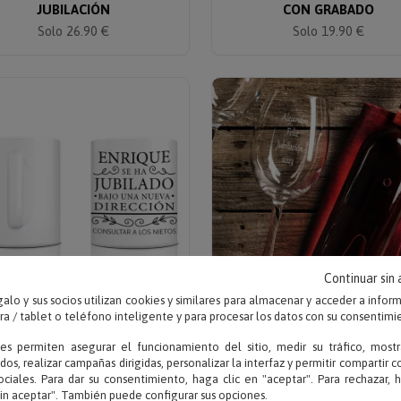
JUBILACIÓN
CON GRABADO
Solo 26.90 €
Solo 19.90 €
Continuar sin
alo y sus socios utilizan cookies y similares para almacenar y acceder a infor
 / tablet o teléfono inteligente y para procesar los datos con su consentimi
Escribe tu texto
Escribe tu texto
ies permiten asegurar el funcionamiento del sitio, medir su tráfico, mostr
TAZA PERSONALIZADA
COPA DE VINO GRABADA P
dos, realizar campañas dirigidas, personalizar la interfaz y permitir compartir 
'JUBILACIÓN'
JUBILACIÓN
ociales. Para dar su consentimiento, haga clic en "aceptar". Para rechazar, 
sin aceptar". También puede configurar sus opciones.
Solo 7.95 €
Solo 12.90 €