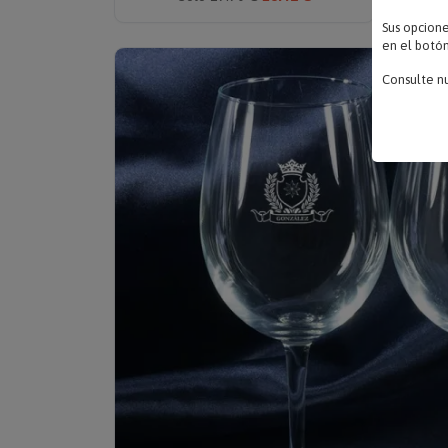
Sus opcion
en el botón
Consulte n