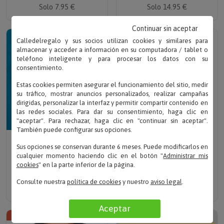
Solo 7.95 €
Solo 14.95 €
Continuar sin aceptar
Calledelregalo y sus socios utilizan cookies y similares para
almacenar y acceder a información en su computadora / tablet o
teléfono inteligente y para procesar los datos con su
consentimiento.
Estas cookies permiten asegurar el funcionamiento del sitio, medir
su tráfico, mostrar anuncios personalizados, realizar campañas
dirigidas, personalizar la interfaz y permitir compartir contenido en
las redes sociales. Para dar su consentimiento, haga clic en
"aceptar". Para rechazar, haga clic en "continuar sin aceptar".
También puede configurar sus opciones.
Sube el dibujo
Escribe tu texto
Sus opciones se conservan durante 6 meses. Puede modificarlos en
BOLSA TOTE BAG
CAMISETA
cualquier momento haciendo clic en el botón "
Administrar mis
PERSONALIZADA CON EL
PERSONALIZADA
cookies
" en la parte inferior de la página.
DIBUJO DE TU HIJO
'HUELLAS DE MAMÁ'
Solo 14.95 €
Solo 14.95 €
Consulte nuestra
política de cookies
y nuestro
aviso legal
.
Aceptar
TOP VENTAS