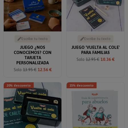
Escribe tu texto
Escribe tu texto
JUEGO ¿NOS
JUEGO 'VUELTA AL COLE'
CONOCEMOS? CON
PARA FAMILIAS
TARJETA
Solo
12.95 €
10.36 €
PERSONALIZADA
Solo
13.95 €
12.56 €
20% descuento
15% descuento