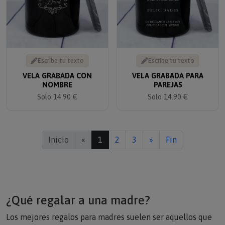
Escribe tu texto
Escribe tu texto
VELA GRABADA CON
VELA GRABADA PARA
NOMBRE
PAREJAS
Solo 14.90 €
Solo 14.90 €
Inicio
«
1
2
3
»
Fin
¿Qué regalar a una madre?
Los mejores regalos para madres suelen ser aquellos que
tienen un significado especial. Los regalos personalizados,