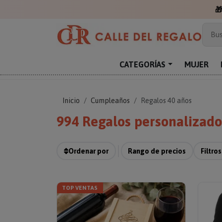
Más
Bus
Sor
Enc
CATEGORÍAS
MUJER
Reg
Inicio
Cumpleaños
Regalos 40 años
994 Regalos personalizad
Ordenar por
Rango de precios
Filtros
TOP VENTAS