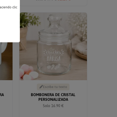
ciendo clic
Escribe tu texto
RA
BOMBONERA DE CRISTAL
PERSONALIZADA
Solo 16.90 €