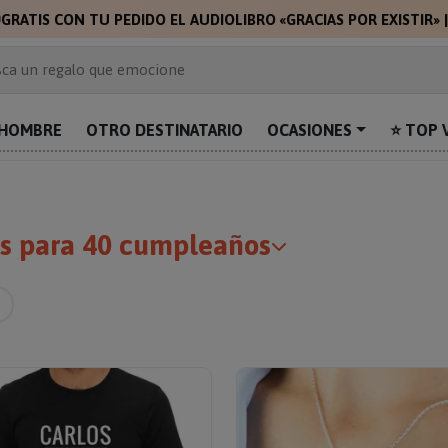
🎁
🎁
GRATIS CON TU PEDIDO EL A
 de 2.000 ideas de regalo
ca un regalo que emocione
prende con algo único
uentra el regalo perfecto para mamá
HOMBRE
OTRO DESTINATARIO
OCASIONES
⭐ TOP 
alos personalizados para sorprender
os para 40 cumpleaños