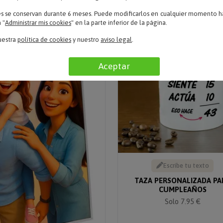
es se conservan durante 6 meses. Puede modificarlos en cualquier momento ha
 "
Administrar mis cookies
" en la parte inferior de la página.
uestra
política de cookies
y nuestro
aviso legal
.
Aceptar
Escribe tu texto
TAZA PERSONALIZADA PA
CUMPLEAÑOS
Solo 7.95 €