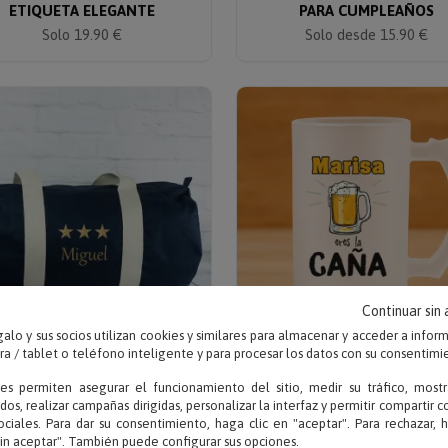
ETIQUETA ELEGANTE
PARA CUMPLEAÑOS
Solo 19.90 €
Solo desde 15.90 €
Continuar sin
alo y sus socios utilizan cookies y similares para almacenar y acceder a infor
 / tablet o teléfono inteligente y para procesar los datos con su consentimi
Escribe nombre a bordar
Escribe tu texto
ies permiten asegurar el funcionamiento del sitio, medir su tráfico, mostr
BOLSA DE DEPORTE BIO
JARRA DE CERVEZA
dos, realizar campañas dirigidas, personalizar la interfaz y permitir compartir 
ORDADA CON ESTRELLAS
PERSONALIZADA 'ERES LA C
ociales. Para dar su consentimiento, haga clic en "aceptar". Para rechazar, 
sin aceptar". También puede configurar sus opciones.
Solo 32.90 €
Solo 17.95 €