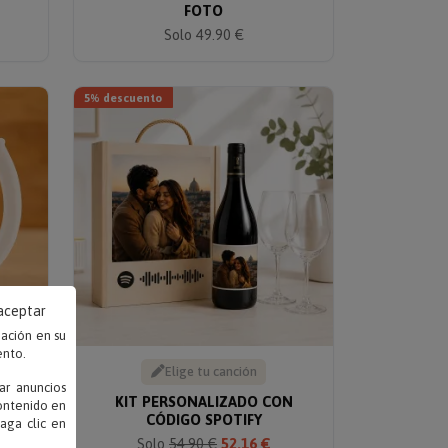
FOTO
Solo 49.90 €
5% descuento
 aceptar
mación en su
ento.
Elige tu canción
ar anuncios
KIT PERSONALIZADO CON
contenido en
AÑA'
CÓDIGO SPOTIFY
haga clic en
Solo
54.90 €
52.16 €