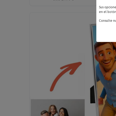
Sus opcion
en el botón
Consulte n