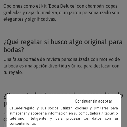
Opciones como el kit ‘Boda Deluxe’ con champán, copas
grabadas y caja de madera, o un jarrón personalizado son
elegantes y significativas.
¿Qué regalar si busco algo original para
bodas?
Una falsa portada de revista personalizada con motivo de
la boda es una opción divertida y única para destacar con
tu regalo.
¿Por qué elegir un regalo personalizado
Continuar sin aceptar
para bodas?
Calledelregalo y sus socios utilizan cookies y similares para
Un detalle personalizado refleja el cariño y la dedicación,
almacenar y acceder a información en su computadora / tablet o
teléfono inteligente y para procesar los datos con su
convirtiéndose en un recuerdo inolvidable para los recién
consentimiento.
casados.