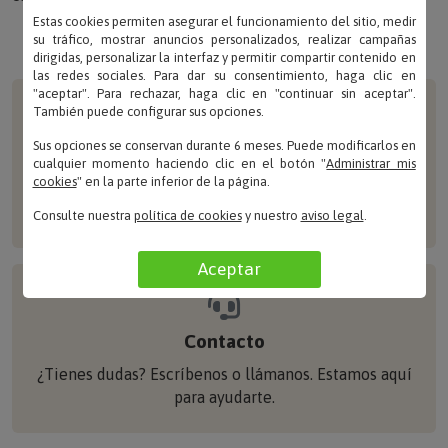
Estas cookies permiten asegurar el funcionamiento del sitio, medir
su tráfico, mostrar anuncios personalizados, realizar campañas
dirigidas, personalizar la interfaz y permitir compartir contenido en
las redes sociales. Para dar su consentimiento, haga clic en
"aceptar". Para rechazar, haga clic en "continuar sin aceptar".
También puede configurar sus opciones.
Sus opciones se conservan durante 6 meses. Puede modificarlos en
Pago seguro
cualquier momento haciendo clic en el botón "
Administrar mis
cookies
" en la parte inferior de la página.
Tus compras están protegidas con los más altos
estándares de seguridad.
Consulte nuestra
política de cookies
y nuestro
aviso legal
.
Aceptar
Contacto
¿Tienes dudas? Escríbenos o llámanos. Estamos aquí
para ayudarte.