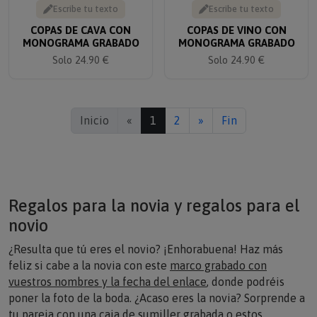
COPAS DE CAVA CON
COPAS DE VINO CON
MONOGRAMA GRABADO
MONOGRAMA GRABADO
Solo 24.90 €
Solo 24.90 €
Inicio
«
1
2
»
Fin
Regalos para la novia y regalos para el
novio
¿Resulta que tú eres el novio? ¡Enhorabuena! Haz más
feliz si cabe a la novia con este
marco grabado con
vuestros nombres y la fecha del enlace
,
donde podréis
poner la foto de la boda. ¿Acaso eres la novia? Sorprende a
tu pareja con una
caja de sumiller grabada
o estos