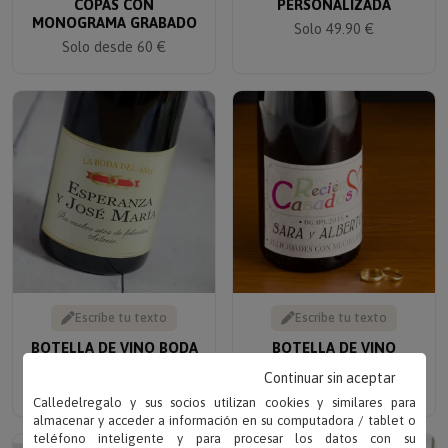
MONOGRAMA GRABADO
Solo 49.90 €
Solo desde 60 €
Escribe tu texto
Escribe tu texto
BOTELLA DE VINO BODA
BOTELLA DE VINO
PERSONALIZADA
ESPECIAL BODA
Solo 19.90 €
Solo 19.90 €
Continuar sin aceptar
Calledelregalo y sus socios utilizan cookies y similares para
almacenar y acceder a información en su computadora / tablet o
teléfono inteligente y para procesar los datos con su