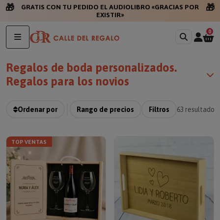
🎁
🎁
GRATIS CON TU PE
0
Regalos de boda personalizados.
Regalos para los novios
Ordenar por
Rango de precios
Filtros
63
resultados
TOP VENTAS