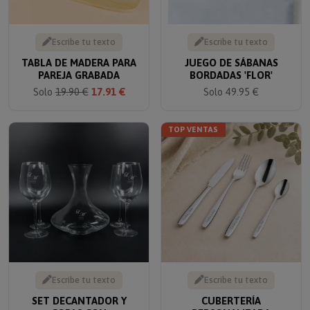
Escribe tu texto
Escribe tu texto
TABLA DE MADERA PARA
JUEGO DE SÁBANAS
PAREJA GRABADA
BORDADAS 'FLOR'
Solo
19.90 €
17.91 €
Solo 49.95 €
TOP VENTAS
Escribe tu texto
Escribe tu texto
SET DECANTADOR Y
CUBERTERÍA
COPAS CON
PERSONALIZADA