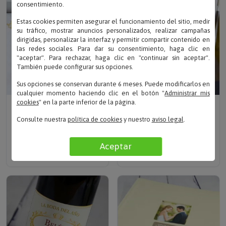
consentimiento.
Estas cookies permiten asegurar el funcionamiento del sitio, medir
su tráfico, mostrar anuncios personalizados, realizar campañas
dirigidas, personalizar la interfaz y permitir compartir contenido en
las redes sociales. Para dar su consentimiento, haga clic en
"aceptar". Para rechazar, haga clic en "continuar sin aceptar".
También puede configurar sus opciones.
Sus opciones se conservan durante 6 meses. Puede modificarlos en
cualquier momento haciendo clic en el botón "
Administrar mis
Escribe tu texto
Escribe tu texto
cookies
" en la parte inferior de la página.
JUEGO DE SÁBANAS
COPAS DE CAVA
Consulte nuestra
política de cookies
y nuestro
aviso legal
.
BORDADAS CON
INICIALES GRABADAS
MONOGRAMA
Solo 24.90 €
Aceptar
Solo 49.95 €