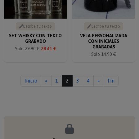
Escribe tu texto
Escribe tu texto
SET WHISKY CON TEXTO
VELA PERSONALIZADA
GRABADO
CON INICIALES
GRABADAS
Solo
29.90 €
28.41 €
Solo 14.90 €
Inicio
«
1
2
3
4
»
Fin
Pago seguro