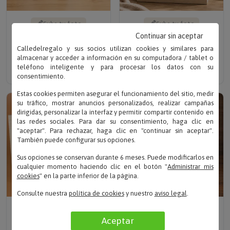
Sube tu foto
Sube tu foto
KIT PERSONALIZADO
LÁMPARA
Continuar sin aceptar
CON FOTO IMPRESA
PERSONALIZADA
Calledelregalo y sus socios utilizan cookies y similares para
SPOTIFY
Solo
54.90 €
52.16 €
almacenar y acceder a información en su computadora / tablet o
Solo 21.90 €
teléfono inteligente y para procesar los datos con su
consentimiento.
TOP VENTAS
Estas cookies permiten asegurar el funcionamiento del sitio, medir
su tráfico, mostrar anuncios personalizados, realizar campañas
dirigidas, personalizar la interfaz y permitir compartir contenido en
las redes sociales. Para dar su consentimiento, haga clic en
"aceptar". Para rechazar, haga clic en "continuar sin aceptar".
También puede configurar sus opciones.
Sus opciones se conservan durante 6 meses. Puede modificarlos en
cualquier momento haciendo clic en el botón "
Administrar mis
cookies
" en la parte inferior de la página.
Consulte nuestra
política de cookies
y nuestro
aviso legal
.
Escribe tu texto
Escribe tu texto
MARCO DE FOTOS
PLACA DE HOMENAJE
Aceptar
PERSONALIZADO PARA
PERSONALIZADA