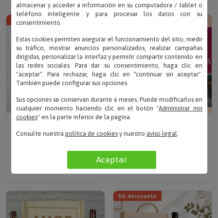
almacenar y acceder a información en su computadora / tablet o
teléfono inteligente y para procesar los datos con su
5% descuento
consentimiento.
Estas cookies permiten asegurar el funcionamiento del sitio, medir
su tráfico, mostrar anuncios personalizados, realizar campañas
dirigidas, personalizar la interfaz y permitir compartir contenido en
las redes sociales. Para dar su consentimiento, haga clic en
"aceptar". Para rechazar, haga clic en "continuar sin aceptar".
También puede configurar sus opciones.
Sus opciones se conservan durante 6 meses. Puede modificarlos en
cualquier momento haciendo clic en el botón "
Administrar mis
cookies
" en la parte inferior de la página.
Escribe tu texto
Escribe tu texto
KIT CON VINO CUNE
KIT PERSONALIZADO
Consulte nuestra
política de cookies
y nuestro
aviso legal
.
CRIANZA CON COPAS
'CHIN CHIN'
GRABADAS
Solo 54.90 €
Aceptar
Solo
49.90 €
47.41 €
5% descuento