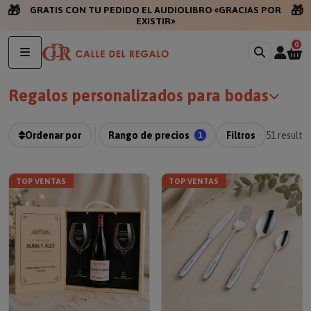
🎁
🎁
GRATIS CON TU PEDIDO
0
Regalos personalizados para bodas
Ordenar por
Rango de precios
1
Filtros
51
resulta
TOP VENTAS
TOP VENTAS