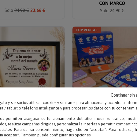
CON MARCO
Solo
24.90 €
23.66 €
Solo 24.90 €
TOP VENTAS
Continuar sin
alo y sus socios utilizan cookies y similares para almacenar y acceder a infor
 / tablet o teléfono inteligente y para procesar los datos con su consentimi
Sube tu foto
Escribe tu texto
ies permiten asegurar el funcionamiento del sitio, medir su tráfico, mostr
LOMA PERGAMINO CON FOTO
JUEGO QUERIDOS RECUER
dos, realizar campañas dirigidas, personalizar la interfaz y permitir compartir 
PARA FAMILIAS
ociales. Para dar su consentimiento, haga clic en "aceptar". Para rechazar, 
sin aceptar". También puede configurar sus opciones.
Solo 11.90 €
Solo 19.95 €