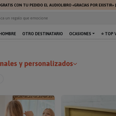
🎁
🎁
GRATIS C
 de 2.000 ideas de regalo
ca un regalo que emocione
prende con algo único
uentra el regalo perfecto para mamá
HOMBRE
OTRO DESTINATARIO
OCASIONES
⭐ TOP 
alos personalizados para sorprender
nales y personalizados