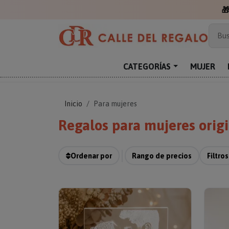
Más
Bus
Sor
Enc
CATEGORÍAS
MUJER
Reg
Inicio
Para mujeres
Regalos para mujeres origi
Ordenar por
Rango de precios
Filtros