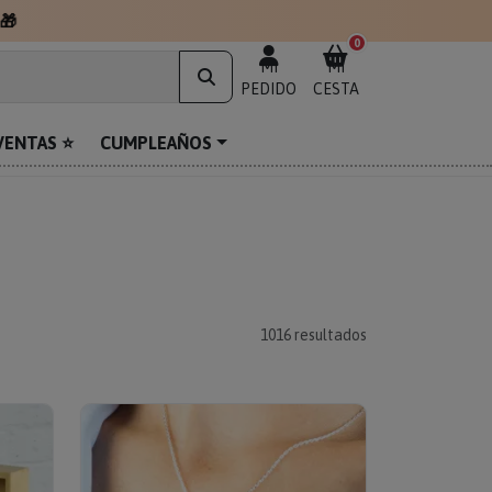
0
MI
MI
PEDIDO
CESTA
VENTAS ⭐
CUMPLEAÑOS
1016
resultados