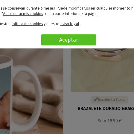
es se conservan durante 6 meses. Puede modificarlos en cualquier momento ha
 "
Administrar mis cookies
" en la parte inferior de la página.
uestra
política de cookies
y nuestro
aviso legal
.
Aceptar
Escribe tu texto
BRAZALETE DORADO GRAB
Solo 19.90 €