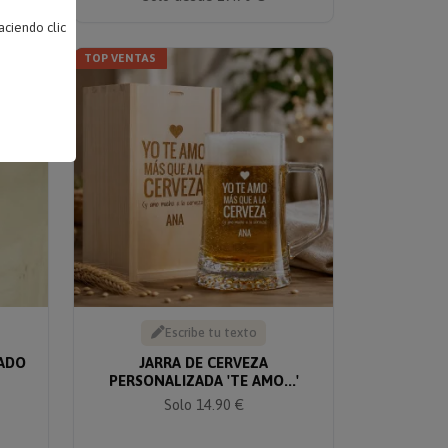
ciendo clic
TOP VENTAS
Escribe tu texto
ADO
JARRA DE CERVEZA
PERSONALIZADA 'TE AMO...'
Solo 14.90 €