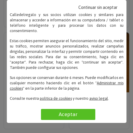
VELA PERSONALIZADA
CAJA BOTELLA DE VINO
Continuar sin aceptar
PARA PAREJA
PARA BODAS
Calledelregalo y sus socios utilizan cookies y similares para
Solo 14.90 €
Solo desde 16.90 €
almacenar y acceder a información en su computadora / tablet o
teléfono inteligente y para procesar los datos con su
consentimiento.
Estas cookies permiten asegurar el funcionamiento del sitio, medir
su tráfico, mostrar anuncios personalizados, realizar campañas
dirigidas, personalizar la interfaz y permitir compartir contenido en
las redes sociales. Para dar su consentimiento, haga clic en
"aceptar". Para rechazar, haga clic en "continuar sin aceptar".
También puede configurar sus opciones.
Sus opciones se conservan durante 6 meses. Puede modificarlos en
cualquier momento haciendo clic en el botón "
Administrar mis
cookies
" en la parte inferior de la página.
Escribe tu texto
Escribe tu texto
Consulte nuestra
política de cookies
y nuestro
aviso legal
.
CUADERNO BODA
BOTELLA DE VINO PARA
PERSONALIZADO
DAMA DE HONOR
Aceptar
Solo desde 15.90 €
Solo 19.90 €