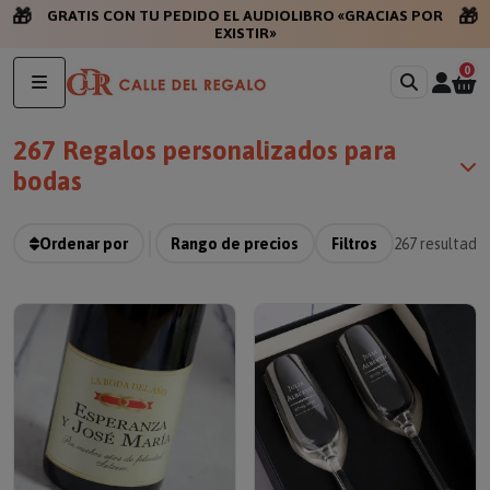
🎁
🎁
GRATIS CON TU
0
267 Regalos personalizados para
bodas
Ordenar por
Rango de precios
Filtros
267
resultado